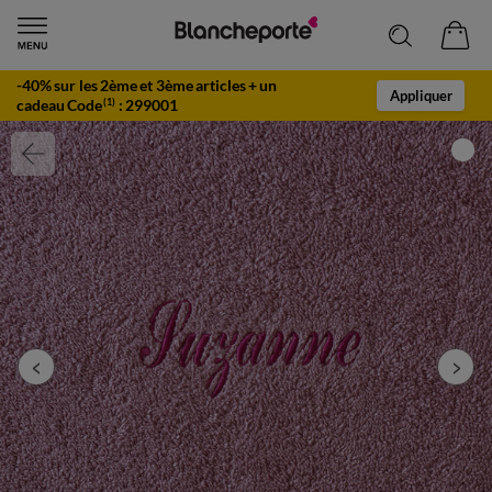
-40% sur les 2ème et 3ème articles + un
Appliquer
cadeau Code
:
299001
(1)