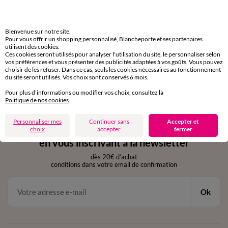
Livraison express
domicile, relais, consignes automatiques
Bienvenue sur notre site.
Retours gratuits
Pour vous offrir un shopping personnalisé, Blancheporte et ses partenaires
utilisent des cookies.
sous 30 jours avec Mondial Relay uniquement
Ces cookies seront utilisés pour analyser l'utilisation du site, le personnaliser selon
vos préférences et vous présenter des publicités adaptées à vos goûts. Vous pouvez
choisir de les refuser. Dans ce cas, seuls les cookies nécessaires au fonctionnement
Service clients
du site seront utilisés. Vos choix sont conservés 6 mois.
par chat et par téléphone
de 8h00 à 20h00 du lundi au samedi
Pour plus d'informations ou modifier vos choix, consultez la
Politique de nos cookies
.
Personnaliser mes
Continuer sans
Accepter et
11€ Offerts
choix
accepter
fermer
en vous inscrivant à la newsletter
dès 20€ d’achat
conditions dans votre email de confirmation
Ok