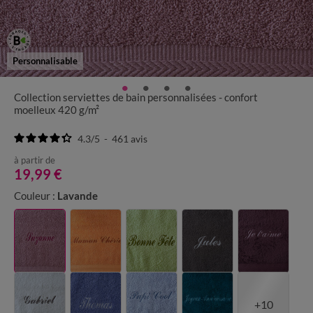
Personnalisable
Collection serviettes de bain personnalisées - confort
moelleux 420 g/m²
4.3
/
5
-
461
avis
à partir de
19,99 €
Couleur :
Lavande
+10