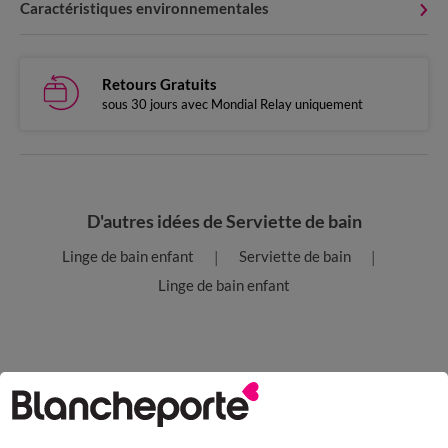
Caractéristiques environnementales
Retours Gratuits
sous 30 jours avec Mondial Relay uniquement
D'autres idées de Serviette de bain
Linge de bain enfant
Serviette de bain
Linge de bain enfant
Paiement 100% sécurisé
Payez plus tard ou en plusieurs fois