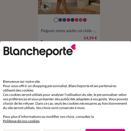
34/36
38/40
42/44
46/48
50/52
54/56
Peignoir mixte adulte col châle - éponge bouclette 380 g/m²
54,99 €
-50% dès 2 art Code 899013
D'autres idées de Serviette de bain
Serviette de bain
Bienvenue sur notre site.
Pour vous offrir un shopping personnalisé, Blancheporte et ses partenaires
utilisent des cookies.
Ces cookies seront utilisés pour analyser l'utilisation du site, le personnaliser selon
vos préférences et vous présenter des publicités adaptées à vos goûts. Vous pouvez
choisir de les refuser. Dans ce cas, seuls les cookies nécessaires au fonctionnement
du site seront utilisés. Vos choix sont conservés 6 mois.
Paiement 100% sécurisé
Payez plus tard ou en plusieurs fois
Pour plus d'informations ou modifier vos choix, consultez la
Politique de nos cookies
.
Livraison express