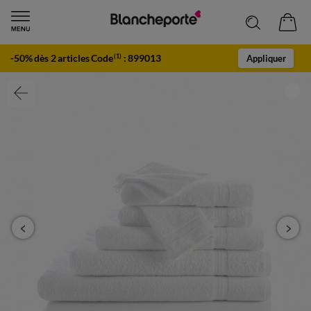
-50% dès 2 articles Code
:
899013
(1)
Appliquer