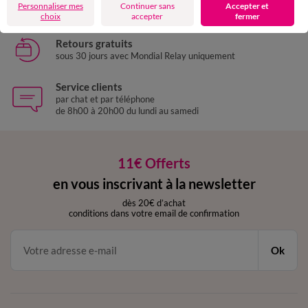
Personnaliser mes
Continuer sans
Accepter et
domicile, relais, consignes automatiques
choix
accepter
fermer
Retours gratuits
sous 30 jours avec Mondial Relay uniquement
Service clients
par chat et par téléphone
de 8h00 à 20h00 du lundi au samedi
11€ Offerts
en vous inscrivant à la newsletter
dès 20€ d’achat
conditions dans votre email de confirmation
Ok