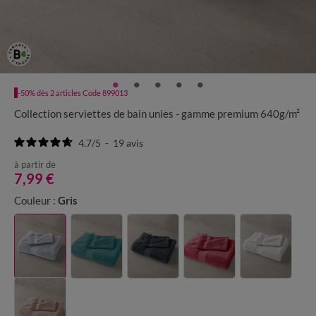
-50% dès 2 articles Code 899013
Collection serviettes de bain unies - gamme premium 640g/m²
4.7
/
5
-
19
avis
à partir de
7,99 €
Couleur :
Gris