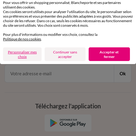
Service clients
Pour vous offrir un shopping personnalisé, Blancheporte et ses partenaires
par chat et par téléphone
utilisent des cookies.
Ces cookies seront utilisés pour analyser l'utilisation du site, le personnaliser selon
de 8h00 à 20h00 du lundi au samedi
vos préférences et vous présenter des publicités adaptées à vos goûts. Vous pouvez
choisir de les refuser. Dans ce cas, seuls les cookies nécessaires au fonctionnement
du site seront utilisés. Vos choix sont conservés 6 mois.
11€ Offerts
Pour plus d'informations ou modifier vos choix, consultez la
Politique de nos cookies
.
en vous inscrivant à la newsletter
Personnaliser mes
Continuer sans
Accepter et
dès 20€ d’achat
choix
accepter
fermer
conditions dans votre email de confirmation
Ok
Téléchargez l’application