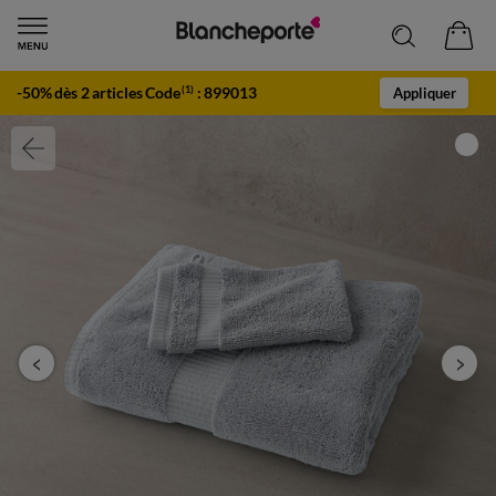
-50% dès 2 articles Code
:
899013
(1)
Appliquer