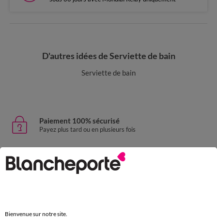
D'autres idées de Serviette de bain
Serviette de bain
Paiement 100% sécurisé
Payez plus tard ou en plusieurs fois
Livraison express
domicile, relais, consignes automatiques
Retours gratuits
sous 30 jours avec Mondial Relay uniquement
Bienvenue sur notre site.