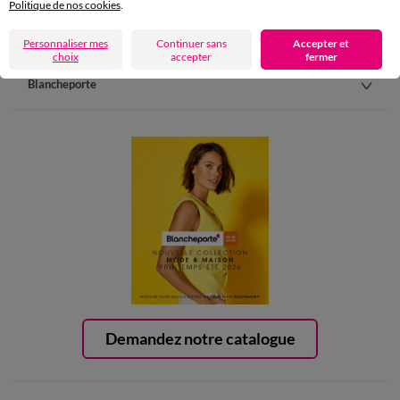
Politique de nos cookies
.
Aide & conseils
Personnaliser mes
Continuer sans
Accepter et
choix
accepter
fermer
Blancheporte
Demandez notre catalogue