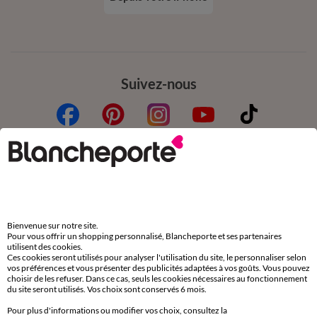
Suivez-nous
Commande
Commander par référence catalogue
Livraison
Bienvenue sur notre site.
Pour vous offrir un shopping personnalisé, Blancheporte et ses partenaires
Retours gratuits en Point Relais®
utilisent des cookies.
Ces cookies seront utilisés pour analyser l'utilisation du site, le personnaliser selon
Paiement
vos préférences et vous présenter des publicités adaptées à vos goûts. Vous pouvez
choisir de les refuser. Dans ce cas, seuls les cookies nécessaires au fonctionnement
Carte 4 Etoiles
du site seront utilisés. Vos choix sont conservés 6 mois.
(1) Offres et codes promos
Pour plus d'informations ou modifier vos choix, consultez la