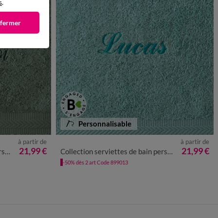
s
.
 fermer
Personnalisable
à partir de
à partir de
21,99 €
21,99 €
g/m²
Collection serviettes de bain personnalisées - confort moelleux 420 g/m²
-50% dès 2 art Code 899013