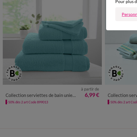
Pour plus d
Personn
à partir de
6,99 €
Collection serviettes de bain unies - coton modal 500 g/m²
Collection serviettes de bain liteau
-50% dès 2 art Code 899013
-50% dès 2 art Co