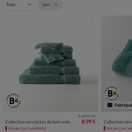
Grammage
Trier
Personnalisable
Vert
Fabriqu
à partir de
8,99 €
Collection serviettes de bain unies - confort moelleux 420 g/m²
Collection serviettes de 
-50% dès 2 art Code 899013
-50% dès 2 art Co