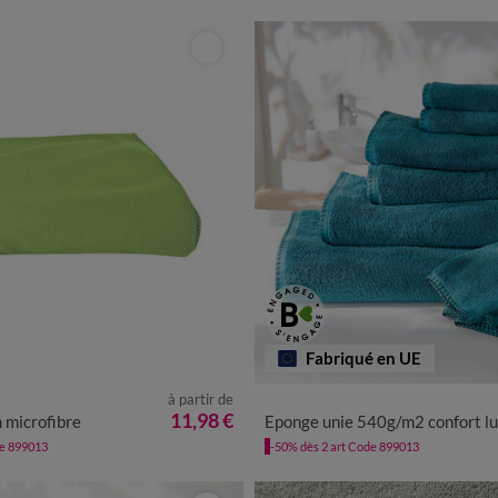
Fabriqué en UE
à partir de
11,98 €
n microfibre
Eponge unie 540g/m2 confort luxe finition point de che
de 899013
-50% dès 2 art Code 899013