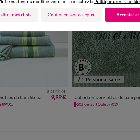
'informations ou modifier vos choix, consultez la
Politique de nos cookie
aliser mes choix
Continuer sans accepter
Accepter et
Personnalisable
à partir de
9,99 €
 rayures bayadères - éponge bouclette 420 gr/m²
Collection serviettes de bain personnalisées - confort moelleux 420 
de 899013
-50% dès 2 art Code 899013