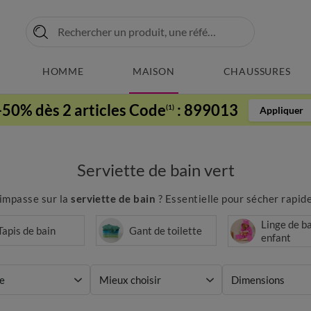
HOMME
MAISON
CHAUSSURES
-50% dès 2 articles Code
:
899013
(1)
Appliquer
Serviette de bain vert
’impasse sur la
serviette de bain
? Essentielle pour sécher rapid
Linge de b
Tapis de bain
Gant de toilette
enfant
e
Mieux choisir
Dimensions