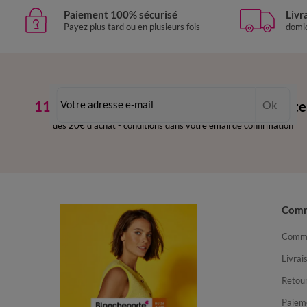
Paiement 100% sécurisé
Livr
Payez plus tard ou en plusieurs fois
domic
11€ Offerts
en vous inscrivant à la newslette
Ok
dès 20€ d’achat
-
conditions dans votre email de confirmation
Com
Comma
Livrai
Retour
Paiem