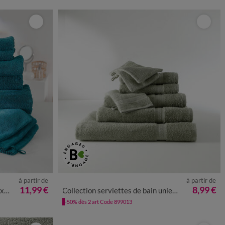
à partir de
à partir de
11,99 €
8,99 €
val
Collection serviettes de bain unies - confort moelleux 420 g/m²
-50% dès 2 art Code 899013