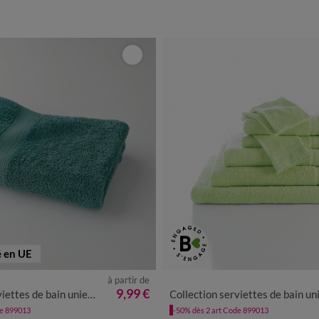
é en UE
à partir de
9,99 €
bain unies - confort luxe 540g/m²
Collection serviettes de bain unies - confort moelleux 420 g
de 899013
-50% dès 2 art Code 899013