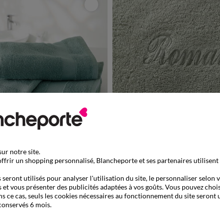
Personnalisable
ur notre site.
à partir de
ffrir un shopping personnalisé, Blancheporte et ses partenaires utilisent
4,99 €
ouclette coton - 350g/m²
Collection serviettes de bain personnalisées - confort moelleux 420 
seront utilisés pour analyser l'utilisation du site, le personnaliser selon 
de 899013
-50% dès 2 art Code 899013
 et vous présenter des publicités adaptées à vos goûts. Vous pouvez chois
ns ce cas, seuls les cookies nécessaires au fonctionnement du site seront u
conservés 6 mois.