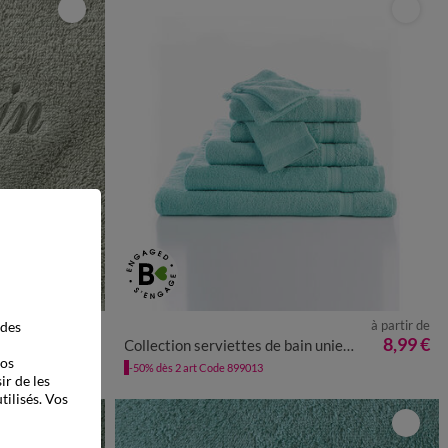
à partir de
à partir de
 des
21,99 €
8,99 €
g/m²
Collection serviettes de bain unies - confort moelleux 420 g/m²
vos
-50% dès 2 art Code 899013
ir de les
tilisés. Vos