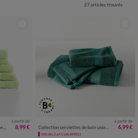
27 articles
trouvés
à partir de
à partir de
8,99 €
6,99 €
/m²
Collection serviettes de bain unies - coton modal 500 g/m²
-50% dès 2 art Code 899013