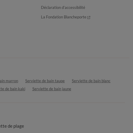
Déclaration d’accessibilité
La Fondation Blancheporte
bain marron
Serviette de bain taupe
Serviette de bain blanc
te de bain kaki
Serviette de bain jaune
ette de plage