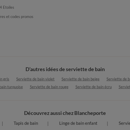
4 Etoiles
fres et codes promos
D’autres idées de serviette de bain
n gris
Serviette de bain violet
Serviette de bain beige
Serviette de 
bain turquoise
Serviette de bain rouge
Serviette de bain écru
Serviet
Découvrez aussi chez Blancheporte
Tapis de bain
Linge de bain enfant
Servi