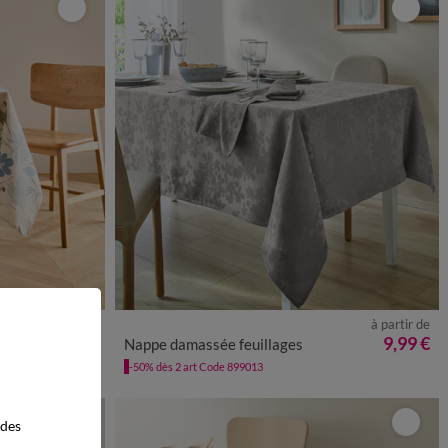
à partir de
à partir de
19,99 €
*
9,99 €
Nappe damassée feuillages
-50% dès 2 art Code 899013
 des