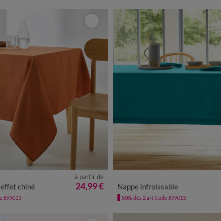
à partir de
24,99 €
effet chiné
Nappe infroissable
de 899013
-50% dès 2 art Code 899013