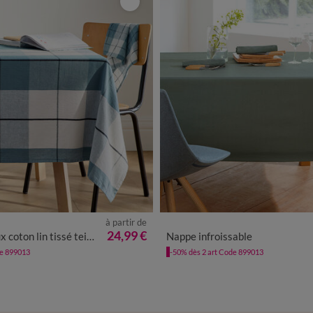
à partir de
24,99 €
coton lin tissé teint
Nappe infroissable
de 899013
-50% dès 2 art Code 899013