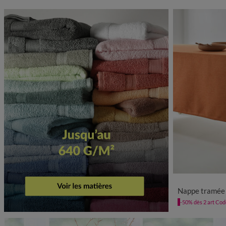
Nappe tramée 
-50% dès 2 art Co