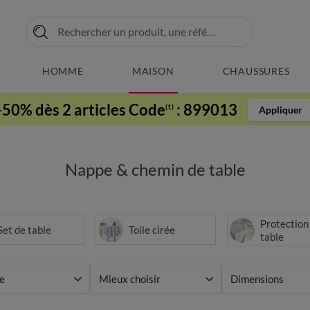
HOMME
MAISON
CHAUSSURES
-50% dès 2 articles Code
:
899013
(1)
Appliquer
Nappe & chemin de table
Protection
Set de table
Toile cirée
table
e
Mieux choisir
Dimensions