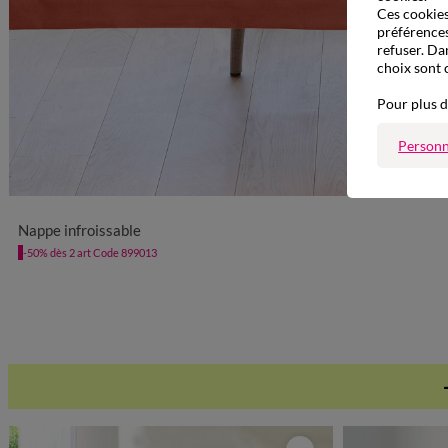
Ces cookies 
préférences
refuser. Da
choix sont 
Pour plus d
Personn
Nappe infroissable
-50% dès 2 art Code 899013