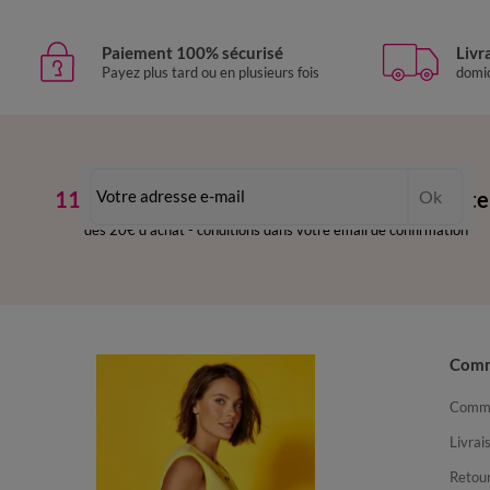
Paiement 100% sécurisé
Livr
Payez plus tard ou en plusieurs fois
domic
11€ Offerts
en vous inscrivant à la newslette
Ok
dès 20€ d’achat
-
conditions dans votre email de confirmation
Com
Comma
Livrai
Retour