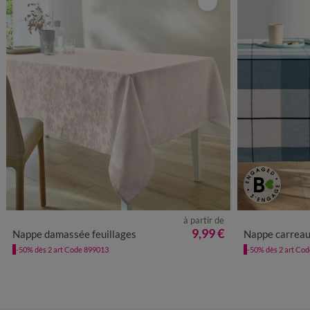
à partir de
9,99 €
Nappe damassée feuillages
Nappe carreaux 
-50% dès 2 art Code 899013
-50% dès 2 art Co