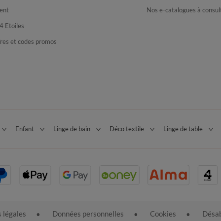
ent
Nos e-catalogues à consul
4 Etoiles
fres et codes promos
Enfant
Linge de bain
Déco textile
Linge de table
 légales
Données personnelles
Cookies
Désab