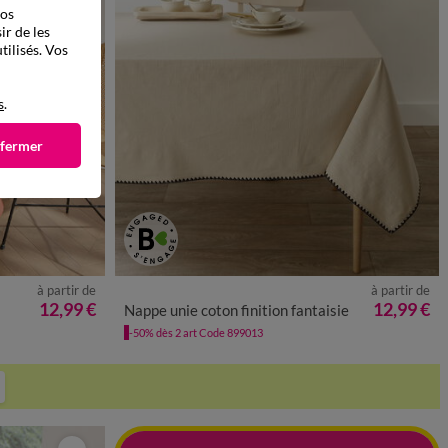
vos
ir de les
tilisés. Vos
s
.
 fermer
à partir de
à partir de
12,99 €
12,99 €
Nappe unie coton finition fantaisie
-50% dès 2 art Code 899013