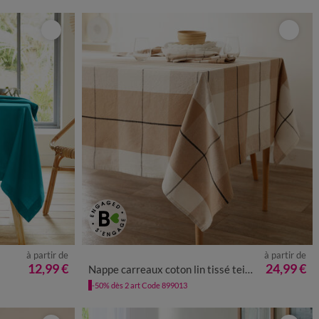
à partir de
à partir de
12,99 €
24,99 €
Nappe carreaux coton lin tissé teint
-50% dès 2 art Code 899013