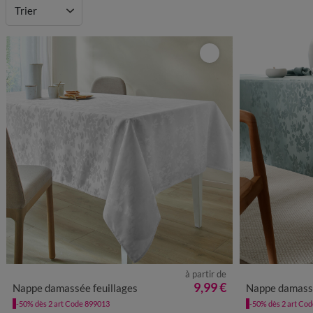
Motif
Trier
Forme
à partir de
9,99 €
Nappe damassée feuillages
Nappe damassé
-50% dès 2 art Code 899013
-50% dès 2 art Co