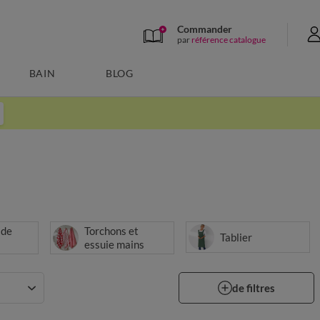
Commander
par
référence catalogue
BAIN
BLOG
 de
Torchons et
Tablier
essuie mains
de filtres