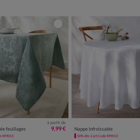
à partir de
9,99 €
e feuillages
Nappe infroissable
de 899013
-50% dès 2 art Code 899013