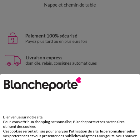
Nappe et chemin de table
Paiement 100% sécurisé
Payez plus tard ou en plusieurs fois
Livraison express
domicile, relais, consignes automatiques
Retours gratuits
sous 30 jours avec Mondial Relay uniquement
Service clients
par chat et par téléphone
de 8h00 à 20h00 du lundi au samedi
Bienvenue sur notre site.
Pour vous offrir un shopping personnalisé, Blancheporte et ses partenaires
utilisent des cookies.
Ces cookies seront utilisés pour analyser l'utilisation du site, le personnaliser selon
11€ Offerts
vos préférences et vous présenter des publicités adaptées à vos goûts. Vous pouvez