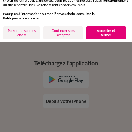
choisir de les refuser. Dans ce cas, seuls les cookies nécessaires au fonctionnement
en vous inscrivant à la newsletter
du site seront utilisés. Vos choix sont conservés 6 mois.
dès 20€ d’achat
Pour plus d'informations ou modifier vos choix, consultez la
conditions dans votre email de confirmation
Politique de nos cookies
.
Personnaliser mes
Continuer sans
Accepter et
Ok
choix
accepter
fermer
Téléchargez l’application
Depuis votre iPhone