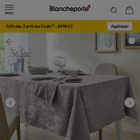
-50% dès 2 articles Code
:
899013
(1)
Appliquer