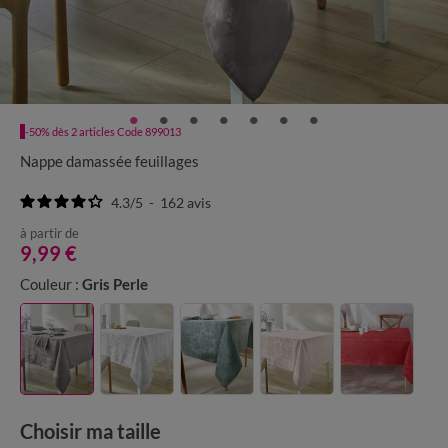
-50% dès 2 articles Code 899013
Nappe damassée feuillages
4.3
/
5
-
162
avis
à partir de
9,99 €
Couleur :
Gris Perle
Choisir ma taille