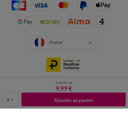
France
à partir de
CGV
Mentions légales
Données personnelles
Cookies
9,99 €
Désabonnement newsletter
1
Ajouter au panier