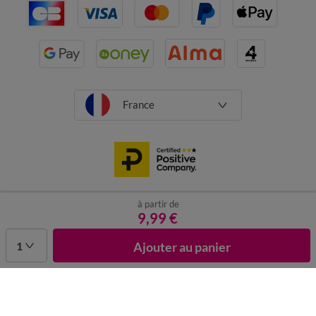
France
à partir de
CGV
Mentions légales
Données personnelles
Cookies
9,99 €
Désabonnement newsletter
1
Ajouter au panier