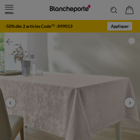
-50% dès 2 articles Code
:
899013
(1)
Appliquer