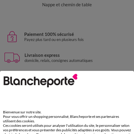
Nappe et chemin de table
Paiement 100% sécurisé
Payez plus tard ou en plusieurs fois
Livraison express
domicile, relais, consignes automatiques
Retours gratuits
sous 30 jours avec Mondial Relay uniquement
Service clients
par chat et par téléphone
de 8h00 à 20h00 du lundi au samedi
Bienvenue sur notre site.
Pour vous offrir un shopping personnalisé, Blancheporte et ses partenaires
utilisent des cookies.
Ces cookies seront utilisés pour analyser l'utilisation du site, le personnaliser selon
11€ Offerts
vos préférences et vous présenter des publicités adaptées à vos goûts. Vous pouvez