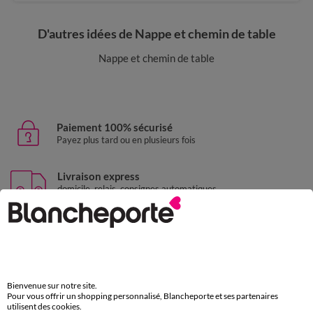
D'autres idées de Nappe et chemin de table
Nappe et chemin de table
Paiement 100% sécurisé
Payez plus tard ou en plusieurs fois
Livraison express
domicile, relais, consignes automatiques
Retours gratuits
sous 30 jours avec Mondial Relay uniquement
Service clients
par chat et par téléphone
Bienvenue sur notre site.
de 8h00 à 20h00 du lundi au samedi
Pour vous offrir un shopping personnalisé, Blancheporte et ses partenaires
utilisent des cookies.