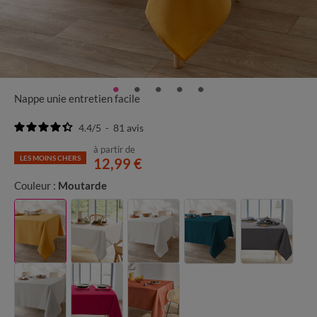
Nappe unie entretien facile
4.4
/
5
-
81
avis
à partir de
LES MOINS CHERS
12,99 €
Couleur :
Moutarde