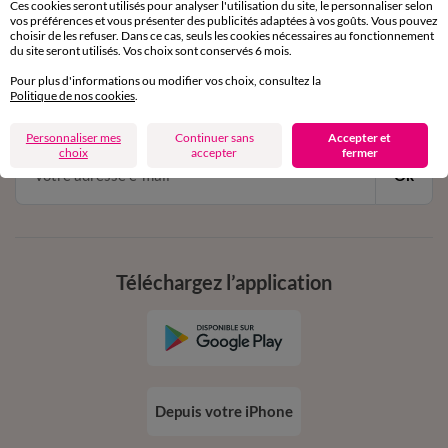
Ces cookies seront utilisés pour analyser l'utilisation du site, le personnaliser selon
vos préférences et vous présenter des publicités adaptées à vos goûts. Vous pouvez
choisir de les refuser. Dans ce cas, seuls les cookies nécessaires au fonctionnement
11€ Offerts
du site seront utilisés. Vos choix sont conservés 6 mois.
en vous inscrivant à la newsletter
Pour plus d'informations ou modifier vos choix, consultez la
Politique de nos cookies
.
dès 20€ d’achat
conditions dans votre email de confirmation
Personnaliser mes
Continuer sans
Accepter et
choix
accepter
fermer
Ok
Téléchargez l’application
Depuis votre iPhone