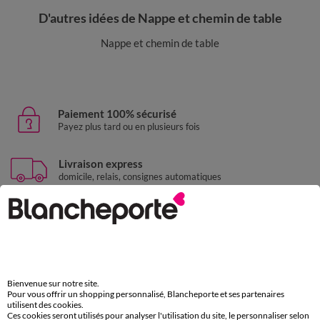
D'autres idées de Nappe et chemin de table
Nappe et chemin de table
Paiement 100% sécurisé
Payez plus tard ou en plusieurs fois
Livraison express
domicile, relais, consignes automatiques
Retours gratuits
sous 30 jours avec Mondial Relay uniquement
Service clients
par chat et par téléphone
Bienvenue sur notre site.
de 8h00 à 20h00 du lundi au samedi
Pour vous offrir un shopping personnalisé, Blancheporte et ses partenaires
utilisent des cookies.
Ces cookies seront utilisés pour analyser l'utilisation du site, le personnaliser selon