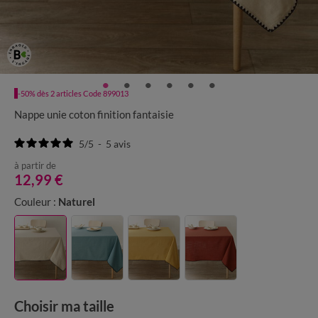
-50% dès 2 articles Code 899013
Nappe unie coton finition fantaisie
5
/
5
-
5
avis
à partir de
12,99 €
Couleur :
Naturel
Choisir ma taille