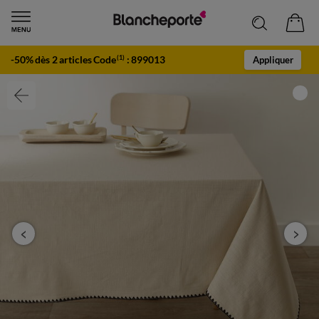
-50% dès 2 articles Code
:
899013
(1)
Appliquer