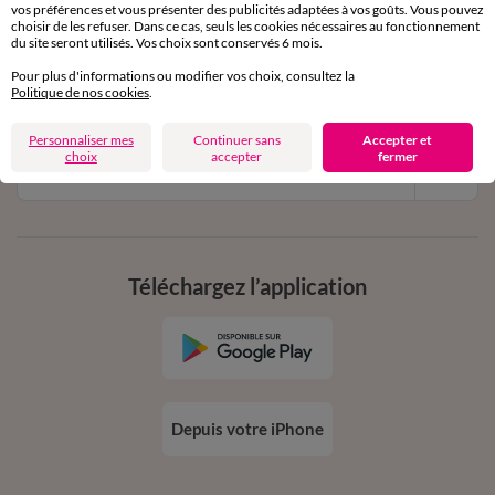
vos préférences et vous présenter des publicités adaptées à vos goûts. Vous pouvez
11€ Offerts
choisir de les refuser. Dans ce cas, seuls les cookies nécessaires au fonctionnement
du site seront utilisés. Vos choix sont conservés 6 mois.
en vous inscrivant à la newsletter
Pour plus d'informations ou modifier vos choix, consultez la
dès 20€ d’achat
Politique de nos cookies
.
conditions dans votre email de confirmation
Personnaliser mes
Continuer sans
Accepter et
choix
accepter
fermer
Ok
Téléchargez l’application
Depuis votre iPhone