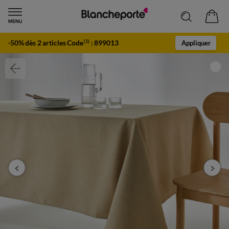
-50% dès 2 articles Code
:
899013
(1)
Appliquer