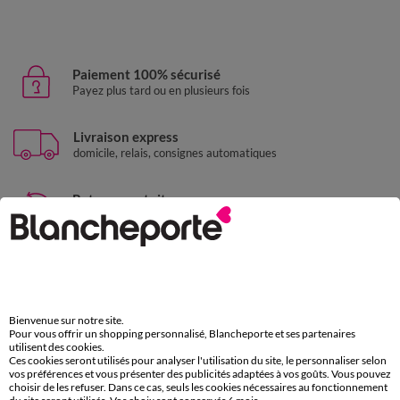
Paiement 100% sécurisé
Payez plus tard ou en plusieurs fois
Livraison express
domicile, relais, consignes automatiques
Retours gratuits
sous 30 jours avec Mondial Relay uniquement
Service clients
par chat et par téléphone
de 8h00 à 20h00 du lundi au samedi
Bienvenue sur notre site.
Pour vous offrir un shopping personnalisé, Blancheporte et ses partenaires
utilisent des cookies.
11€ Offerts
Ces cookies seront utilisés pour analyser l'utilisation du site, le personnaliser selon
vos préférences et vous présenter des publicités adaptées à vos goûts. Vous pouvez
en vous inscrivant à la newsletter
choisir de les refuser. Dans ce cas, seuls les cookies nécessaires au fonctionnement