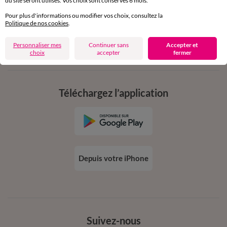
du site seront utilisés. Vos choix sont conservés 6 mois.
dès 20€ d’achat
conditions dans votre email de confirmation
Pour plus d'informations ou modifier vos choix, consultez la
Politique de nos cookies
.
Ok
Personnaliser mes
Continuer sans
Accepter et
choix
accepter
fermer
Téléchargez l’application
Depuis votre iPhone
Suivez-nous