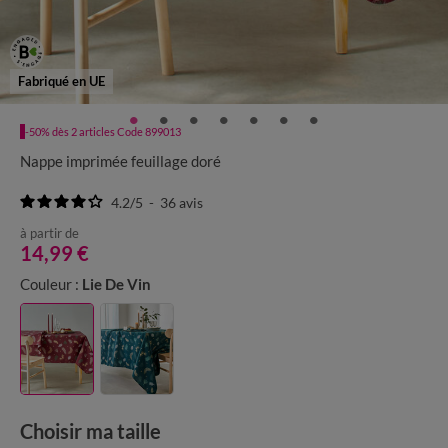
Fabriqué en UE
-50% dès 2 articles Code 899013
Nappe imprimée feuillage doré
4.2
/
5
-
36
avis
à partir de
14,99 €
Couleur :
Lie De Vin
Choisir ma taille