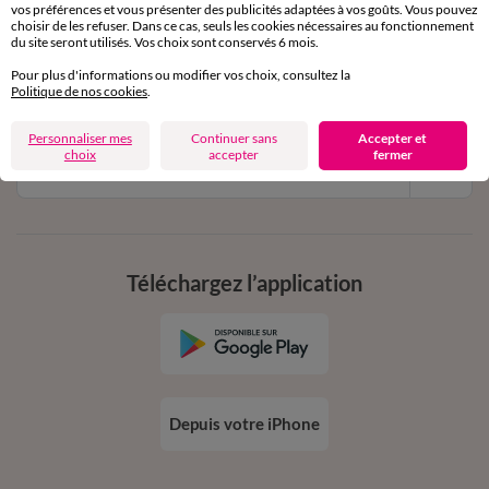
vos préférences et vous présenter des publicités adaptées à vos goûts. Vous pouvez
11€ Offerts
choisir de les refuser. Dans ce cas, seuls les cookies nécessaires au fonctionnement
du site seront utilisés. Vos choix sont conservés 6 mois.
en vous inscrivant à la newsletter
Pour plus d'informations ou modifier vos choix, consultez la
dès 20€ d’achat
Politique de nos cookies
.
conditions dans votre email de confirmation
Personnaliser mes
Continuer sans
Accepter et
choix
accepter
fermer
Ok
Téléchargez l’application
Depuis votre iPhone