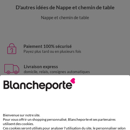
D'autres idées de Nappe et chemin de table
Nappe et chemin de table
Paiement 100% sécurisé
Payez plus tard ou en plusieurs fois
Livraison express
domicile, relais, consignes automatiques
Retours gratuits
sous 30 jours avec Mondial Relay uniquement
Service clients
par chat et par téléphone
Bienvenue sur notre site.
de 8h00 à 20h00 du lundi au samedi
Pour vous offrir un shopping personnalisé, Blancheporte et ses partenaires
utilisent des cookies.
Ces cookies seront utilisés pour analyser l'utilisation du site, le personnaliser selon