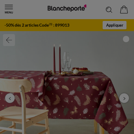
-50% dès 2 articles Code
:
899013
(1)
Appliquer