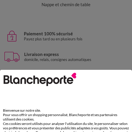
Nappe et chemin de table
Paiement 100% sécurisé
Payez plus tard ou en plusieurs fois
Livraison express
domicile, relais, consignes automatiques
Retours gratuits
sous 30 jours avec Mondial Relay uniquement
Service clients
par chat et par téléphone
de 8h00 à 20h00 du lundi au samedi
Bienvenue sur notre site.
Pour vous offrir un shopping personnalisé, Blancheporte et ses partenaires
utilisent des cookies.
Ces cookies seront utilisés pour analyser l'utilisation du site, le personnaliser selon
11€ Offerts
vos préférences et vous présenter des publicités adaptées à vos goûts. Vous pouvez