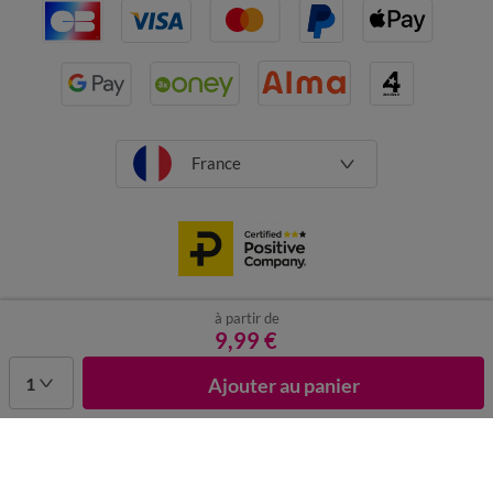
France
à partir de
CGV
Mentions légales
Données personnelles
Cookies
9,99 €
Désabonnement newsletter
1
Ajouter au panier