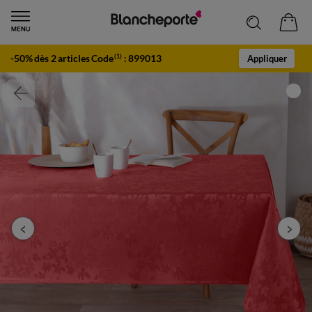
-50% dès 2 articles Code
:
899013
(1)
Appliquer