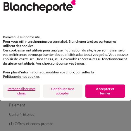
Suivez-nous
Bienvenue sur notre site.
Pour vous offrir un shopping personnalisé, Blancheporte et ses partenaires
utilisent des cookies.
Ces cookies seront utilisés pour analyser l'utilisation du site, le personnaliser selon
vos préférences et vous présenter des publicités adaptées à vos goûts. Vous pouvez
choisir de les refuser. Dans ce cas, seuls les cookies nécessaires au fonctionnement
du site seront utilisés. Vos choix sont conservés 6 mois.
Commande
Pour plus d'informations ou modifier vos choix, consultez la
Politique de nos cookies
.
Commander par référence catalogue
Livraison
Personnaliser mes
Continuer sans
Accepter et
choix
accepter
fermer
Retours gratuits en Point Relais®
Paiement
Carte 4 Etoiles
(1) Offres et codes promos