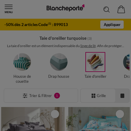
-50% dès 2 articles Code
:
899013
(1)
Appliquer
Taie d'oreiller turquoise
(3)
La taie d’oreiller est un élément indispensable du
linge de lit
. Afin de protéger...
Housse de
Drap housse
Taie d'oreiller
Drap
couette
Trier & Filtrer
Grille
1