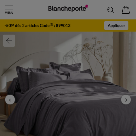
-50% dès 2 articles Code
:
899013
(1)
Appliquer