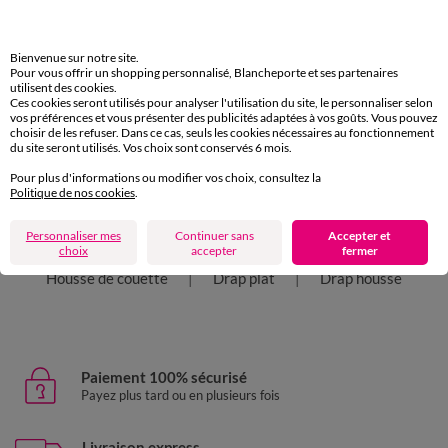
Caractéristiques environnementales
Bienvenue sur notre site.
Pour vous offrir un shopping personnalisé, Blancheporte et ses partenaires
Retours Gratuits
utilisent des cookies.
sous 30 jours avec Mondial Relay uniquement
Ces cookies seront utilisés pour analyser l'utilisation du site, le personnaliser selon
vos préférences et vous présenter des publicités adaptées à vos goûts. Vous pouvez
choisir de les refuser. Dans ce cas, seuls les cookies nécessaires au fonctionnement
du site seront utilisés. Vos choix sont conservés 6 mois.
Pour plus d'informations ou modifier vos choix, consultez la
Politique de nos cookies
.
D'autres idées de Linge de lit uni
Personnaliser mes
Continuer sans
Accepter et
Linge de lit uni
Taie d'oreiller
choix
accepter
fermer
Housse de couette
Drap plat
Drap housse
Paiement 100% sécurisé
Payez plus tard ou en plusieurs fois
Livraison express