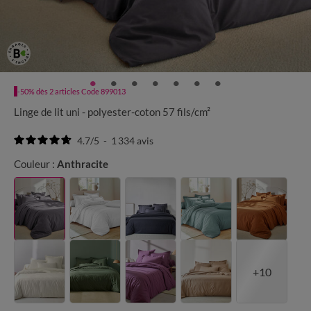
-50% dès 2 articles Code 899013
Linge de lit uni - polyester-coton 57 fils/cm²
4.7
/
5
-
1 334
avis
Couleur :
Anthracite
+10