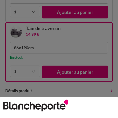
1
Ajouter au panier
Taie de traversin
14,99 €
86x190cm
En stock
1
Ajouter au panier
Détails produit
Livraison et retour
Conseils entretien