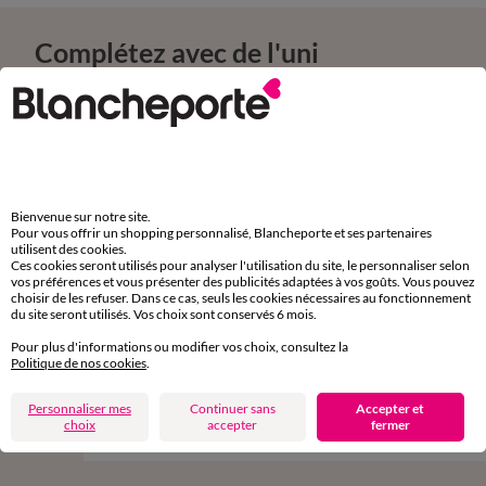
Complétez avec de l'uni
Bienvenue sur notre site.
Pour vous offrir un shopping personnalisé, Blancheporte et ses partenaires
utilisent des cookies.
Ces cookies seront utilisés pour analyser l'utilisation du site, le personnaliser selon
vos préférences et vous présenter des publicités adaptées à vos goûts. Vous pouvez
choisir de les refuser. Dans ce cas, seuls les cookies nécessaires au fonctionnement
du site seront utilisés. Vos choix sont conservés 6 mois.
Pour plus d'informations ou modifier vos choix, consultez la
Politique de nos cookies
.
Linge de lit uni - coton 57 fils/cm²
Linge de lit uni - coton 57 
Personnaliser mes
Continuer sans
Accepter et
10,99 €
à partir de
à partir de
choix
accepter
fermer
-50% dès 2 art Code 899013
-50% dès 2 art Code 899013