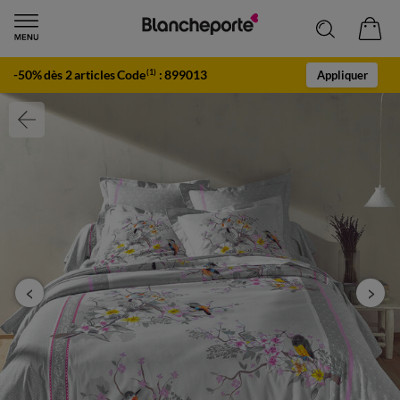
-50% dès 2 articles Code
:
899013
(1)
Appliquer