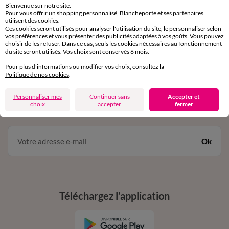
Bienvenue sur notre site.
Pour vous offrir un shopping personnalisé, Blancheporte et ses partenaires
Service clients
utilisent des cookies.
Ces cookies seront utilisés pour analyser l'utilisation du site, le personnaliser selon
par chat et par téléphone
vos préférences et vous présenter des publicités adaptées à vos goûts. Vous pouvez
de 8h00 à 20h00 du lundi au samedi
choisir de les refuser. Dans ce cas, seuls les cookies nécessaires au fonctionnement
du site seront utilisés. Vos choix sont conservés 6 mois.
Pour plus d'informations ou modifier vos choix, consultez la
11€ Offerts
Politique de nos cookies
.
en vous inscrivant à la newsletter
Personnaliser mes
Continuer sans
Accepter et
choix
accepter
fermer
dès 20€ d’achat
conditions dans votre email de confirmation
Ok
Téléchargez l’application