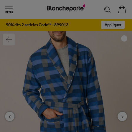
-50% dès 2 articles Code
:
899013
(1)
Appliquer