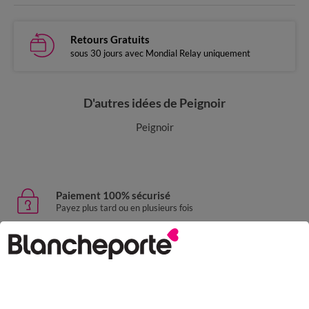
Retours Gratuits
sous 30 jours avec Mondial Relay uniquement
D'autres idées de Peignoir
Peignoir
Paiement 100% sécurisé
Payez plus tard ou en plusieurs fois
Livraison express
domicile, relais, consignes automatiques
Retours gratuits
sous 30 jours avec Mondial Relay uniquement