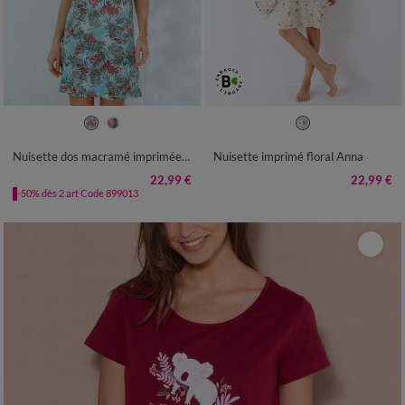
34/36
38/40
42/44
46/48
34/36
38/40
42/44
46/48
50
52
54
50
52
Nuisette dos macramé imprimée - coton modal
Nuisette imprimé floral Anna
22,99 €
22,99 €
-50% dès 2 art Code 899013