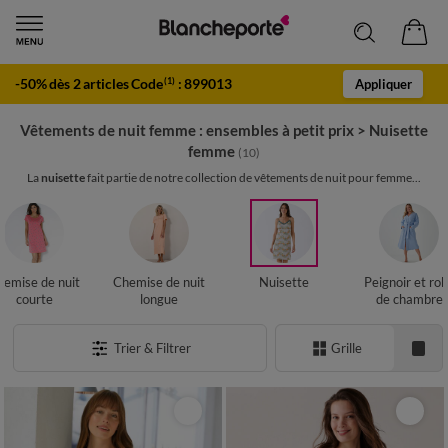
-50% dès 2 articles Code
:
899013
(1)
Appliquer
Vêtements de nuit femme : ensembles à petit prix
>
Nuisette
femme
(10)
La
nuisette
fait partie de notre collection de vêtements de nuit pour femme...
hemise de nuit
Chemise de nuit
Nuisette
Peignoir et ro
courte
longue
de chambre
Trier & Filtrer
Grille