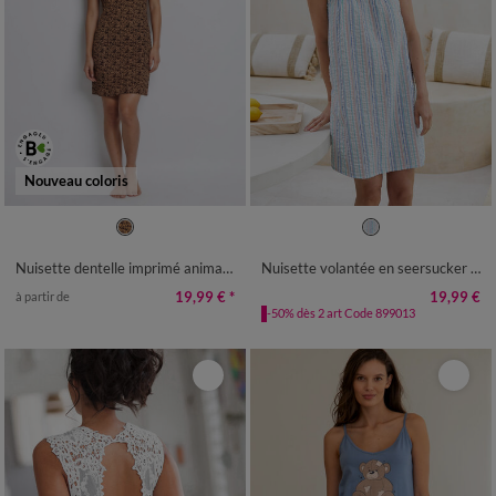
Nouveau coloris
34/36
38/40
42/44
46/48
36
38
40
42
44
46
48
50
52
50
52
Nuisette dentelle imprimé animalier
Nuisette volantée en seersucker rayé
19,99 €
*
19,99 €
à partir de
-50% dès 2 art Code 899013