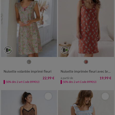
34/36
38/40
42/44
46/48
34/36
38/40
42/44
46/48
50
52
50
52
54
Nuisette volantée imprimé fleuri
Nuisette imprimée fleuri avec bretelles froncées
22,99 €
19,99 €
à partir de
-50% dès 2 art Code 899013
-50% dès 2 art Code 899013