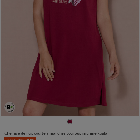
34/36
38/40
42/44
46/48
50
52
54
56
Chemise de nuit courte à manches courtes, imprimé koala
LES MOINS CHERS