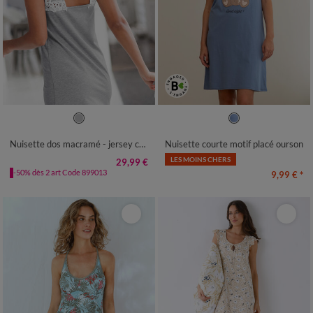
34/36
38/40
42/44
46/48
34/36
38/40
42/44
46/48
50
52
50
52
54
Nuisette dos macramé - jersey coton
Nuisette courte motif placé ourson
LES MOINS CHERS
29,99 €
-50% dès 2 art Code 899013
9,99 €
*