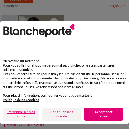
10,99 €
*
à partir de
Bienvenue sur notre site.
Pour vous offrir un shopping personnalisé, Blancheporte et ses partenaires
utilisent des cookies.
Ces cookies seront utilisés pour analyser l'utilisation du site, le personnaliser selon
vos préférences et vous présenter des publicités adaptées à vos goûts. Vous pouvez
choisir de les refuser. Dans ce cas, seuls les cookies nécessaires au fonctionnement
du site seront utilisés. Vos choix sont conservés 6 mois.
Pour plus d'informations ou modifier vos choix, consultez la
Politique de nos cookies
.
34/36
38/40
42/44
46/48
50
52
54
Personnaliser mes
Continuer sans
Accepter et
Nuisette dos macramé imprimée - coton modal
choix
accepter
fermer
22,99 €
-50% dès 2 art Code 899013