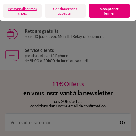
Personnaliser mes
Continuer sans
Accepter et
Livraison express
choix
accepter
fermer
domicile, relais, consignes automatiques
Retours gratuits
sous 30 jours avec Mondial Relay uniquement
Service clients
par chat et par téléphone
de 8h00 à 20h00 du lundi au samedi
11€ Offerts
en vous inscrivant à la newsletter
dès 20€ d’achat
conditions dans votre email de confirmation
Ok