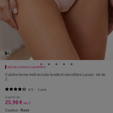
-50% dès 2 articles Code 899013
Culotte forme midi en tulle brodé et microfibre Laconi - lot de
2
4
/
5
-
5
avis
à partir de
25,98 €
les 2
Couleur :
Rose