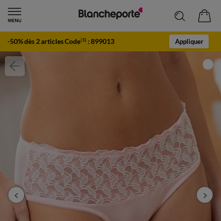
-50% dès 2 articles Code
:
899013
(1)
Appliquer