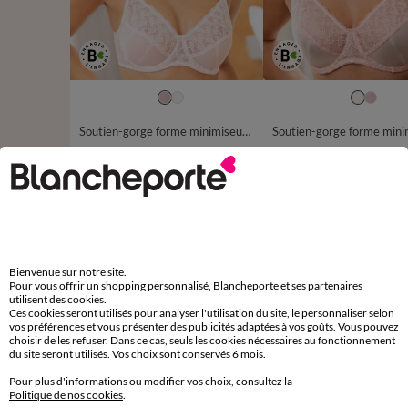
Soutien-gorge forme minimiseur en tulle brodé bicolore Laconi - avec armatures
26,99 €
à partir de
à partir de
-50% dès 2 art Code 899013
-50% dès 2 art Code 899013
D'autres idées de Culotte midi
Bienvenue sur notre site.
Culotte midi
Lot de culottes
Pour vous offrir un shopping personnalisé, Blancheporte et ses partenaires
utilisent des cookies.
Ces cookies seront utilisés pour analyser l'utilisation du site, le personnaliser selon
vos préférences et vous présenter des publicités adaptées à vos goûts. Vous pouvez
choisir de les refuser. Dans ce cas, seuls les cookies nécessaires au fonctionnement
du site seront utilisés. Vos choix sont conservés 6 mois.
Paiement 100% sécurisé
Pour plus d'informations ou modifier vos choix, consultez la
Payez plus tard ou en plusieurs fois
Politique de nos cookies
.