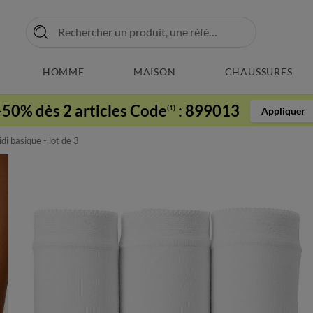
HOMME
MAISON
CHAUSSURES
-50% dès 2 articles Code
:
899013
(1)
Appliquer
di basique - lot de 3