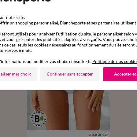
Complétez mon ensemble
ur notre site.
ffrir un shopping personnalisé, Blancheporte et ses partenaires utilisent
seront utilisés pour analyser l'utilisation du site, le personnaliser selon 
 et vous présenter des publicités adaptées à vos goûts. Vous pouvez chois
ns ce cas, seuls les cookies nécessaires au fonctionnement du site seront u
conservés 6 mois.
'informations ou modifier vos choix, consultez la
Politique de nos cookie
aliser mes choix
Continuer sans accepter
Accepter et
à partir de
38/40
42/44
46/48
50/52
54/56