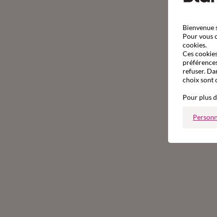
Bienvenue s
Pour vous o
cookies.
Ces cookies 
préférences
refuser. Da
choix sont 
Pour plus d
Personn