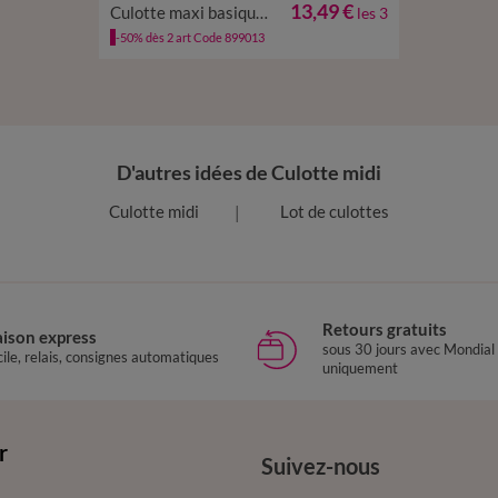
13,49 €
Culotte maxi basique - lot de 3
les 3
-50% dès 2 art Code 899013
D'autres idées de Culotte midi
Culotte midi
Lot de culottes
Retours gratuits
aison express
sous 30 jours avec Mondial
ile, relais, consignes automatiques
uniquement
r
Suivez-nous