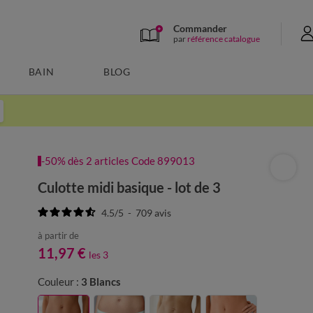
Commander
par
référence catalogue
BAIN
BLOG
-50% dès 2 articles Code 899013
Culotte midi basique - lot de 3
4.5
/
5
-
709
avis
à partir de
11,97 €
les 3
Couleur :
3 Blancs