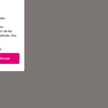
 des
vos
ir de les
tilisés. Vos
s
.
 fermer