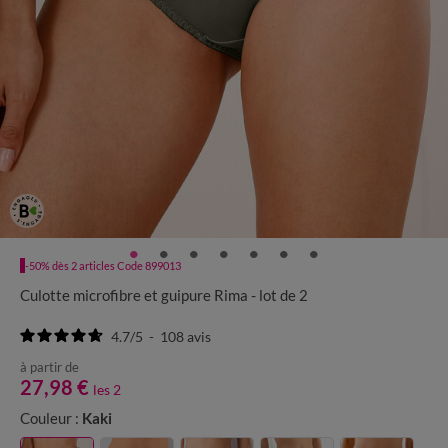
-50% dès 2 articles Code 899013
Culotte microfibre et guipure Rima - lot de 2
4.7
/
5
-
108
avis
à partir de
27,98 €
les 2
Couleur :
Kaki