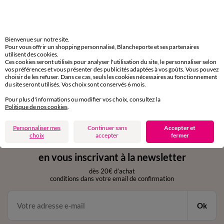
Livraison express
domicile, relais, consignes automatiques
Bienvenue sur notre site.
Pour vous offrir un shopping personnalisé, Blancheporte et ses partenaires
utilisent des cookies.
Retours gratuits
Ces cookies seront utilisés pour analyser l'utilisation du site, le personnaliser selon
sous 30 jours avec Mondial Relay uniquement
vos préférences et vous présenter des publicités adaptées à vos goûts. Vous pouvez
choisir de les refuser. Dans ce cas, seuls les cookies nécessaires au fonctionnement
du site seront utilisés. Vos choix sont conservés 6 mois.
Service clients
par chat et par téléphone
Pour plus d'informations ou modifier vos choix, consultez la
de 8h00 à 20h00 du lundi au samedi
Politique de nos cookies
.
Personnaliser mes
Continuer sans
Accepter et
choix
accepter
fermer
11€ Offerts
en vous inscrivant à la newsletter
dès 20€ d’achat
conditions dans votre email de confirmation
Ok