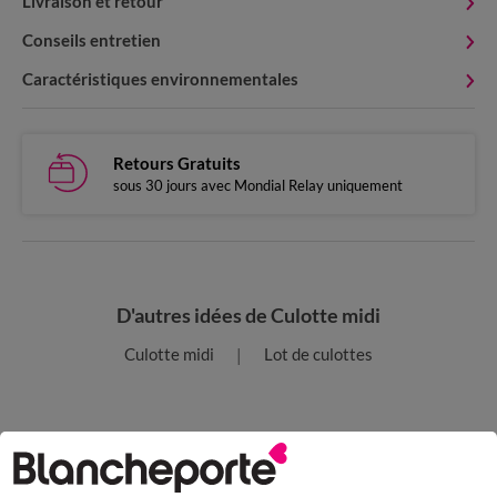
Livraison et retour
Conseils entretien
Caractéristiques environnementales
Retours Gratuits
sous 30 jours avec Mondial Relay uniquement
D'autres idées de Culotte midi
Culotte midi
Lot de culottes
Paiement 100% sécurisé
Payez plus tard ou en plusieurs fois