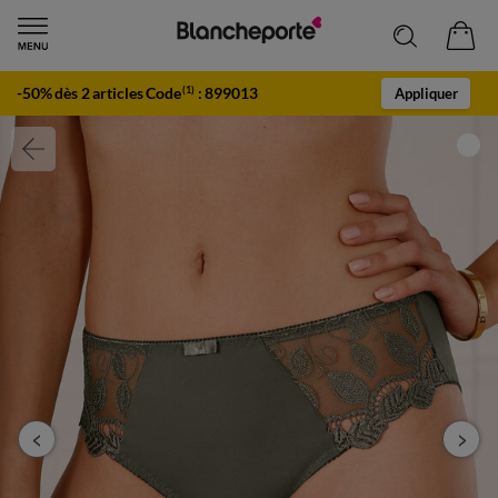
-50% dès 2 articles Code
:
899013
(1)
Appliquer