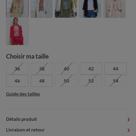
Choisir ma taille
36
38
40
42
44
46
48
50
52
54
Guide des tailles
Détails produit
Livraison et retour