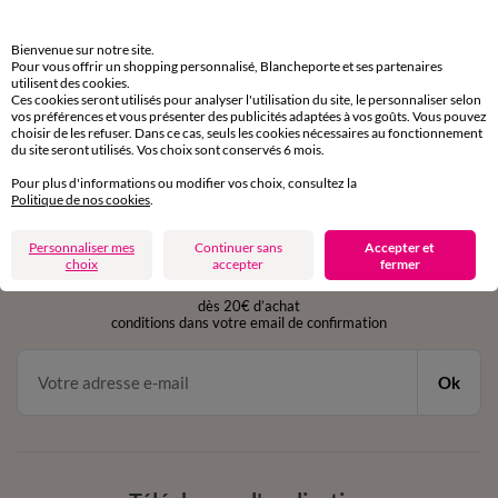
Retours gratuits
Bienvenue sur notre site.
Pour vous offrir un shopping personnalisé, Blancheporte et ses partenaires
sous 30 jours avec Mondial Relay uniquement
utilisent des cookies.
Ces cookies seront utilisés pour analyser l'utilisation du site, le personnaliser selon
vos préférences et vous présenter des publicités adaptées à vos goûts. Vous pouvez
Service clients
choisir de les refuser. Dans ce cas, seuls les cookies nécessaires au fonctionnement
par chat et par téléphone
du site seront utilisés. Vos choix sont conservés 6 mois.
de 8h00 à 20h00 du lundi au samedi
Pour plus d'informations ou modifier vos choix, consultez la
Politique de nos cookies
.
11€ Offerts
Personnaliser mes
Continuer sans
Accepter et
choix
accepter
fermer
en vous inscrivant à la newsletter
dès 20€ d’achat
conditions dans votre email de confirmation
Ok