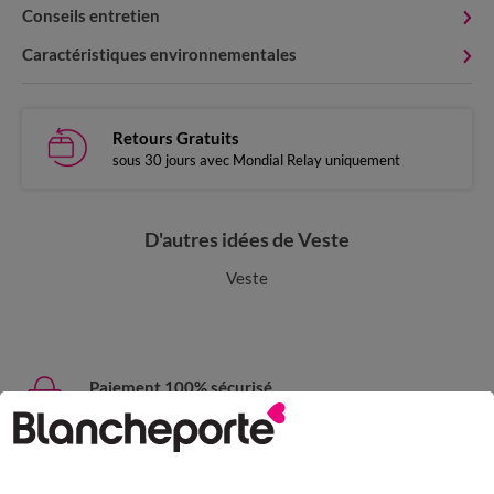
Conseils entretien
Caractéristiques environnementales
Retours Gratuits
sous 30 jours avec Mondial Relay uniquement
D'autres idées de Veste
Veste
Paiement 100% sécurisé
Payez plus tard ou en plusieurs fois
Livraison express
domicile, relais, consignes automatiques