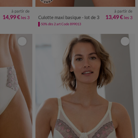
à partir de
à partir de
54/56
58/60
38/40
42/44
46/48
50/52
54/56
14,99 €
13,49 €
Culotte maxi basique - lot de 3
les 3
les 3
-50% dès 2 art Code 899013