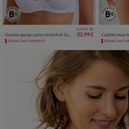
à partir de
38/40
4
22,99 €
Soutien-gorge coton stretch et tulle plumetis Kalaoa - avec armatures
Culotte maxi b
-50% dès 2 art Code 899013
-50% dès 2 art Co