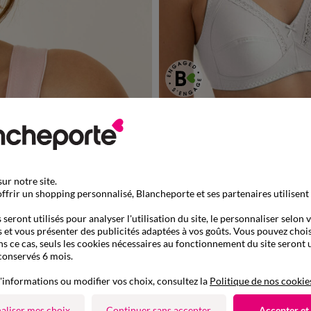
Soutien-gorge coton emboîtant sans armatures - lot de 2
-50% dès 2 art Code 899013
ur notre site.
ffrir un shopping personnalisé, Blancheporte et ses partenaires utilisent
seront utilisés pour analyser l'utilisation du site, le personnaliser selon 
 et vous présenter des publicités adaptées à vos goûts. Vous pouvez chois
ns ce cas, seuls les cookies nécessaires au fonctionnement du site seront u
conservés 6 mois.
'informations ou modifier vos choix, consultez la
Politique de nos cookie
aliser mes choix
Continuer sans accepter
Accepter et