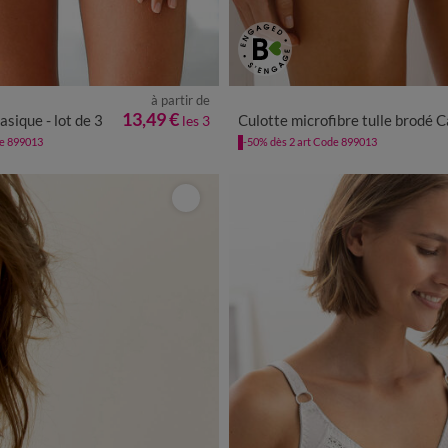
à partir de
2/44
46/48
50/52
54/56
38/40
42/44
46/48
50/52
13,49 €
asique - lot de 3
Culotte microfibre tulle brodé Camina
les 3
de 899013
-50% dès 2 art Code 899013