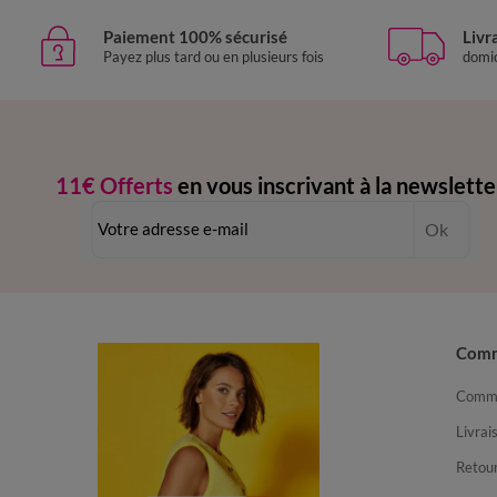
Paiement 100% sécurisé
Livr
Payez plus tard ou en plusieurs fois
domic
11€ Offerts
en vous inscrivant à la newslette
dès 20€ d’achat
-
conditions dans votre email de confirmation
Ok
Com
Comma
Livrai
Retour