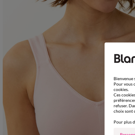
Bienvenue s
Pour vous o
cookies.
Ces cookies 
préférences
refuser. Da
choix sont 
Pour plus d
Personn