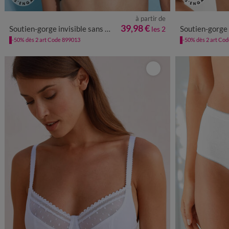
à partir de
39,98 €
Soutien-gorge invisible sans armatures - lot de 2
Soutien-gorge grand maintien
les 2
-50% dès 2 art Code 899013
-50% dès 2 art Co