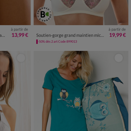
à partir de
à partir de
54/56
58/60
13,99 €
19,99 €
ta
Soutien-gorge grand maintien microfibre Caminata - sans armatures
-50% dès 2 art Code 899013