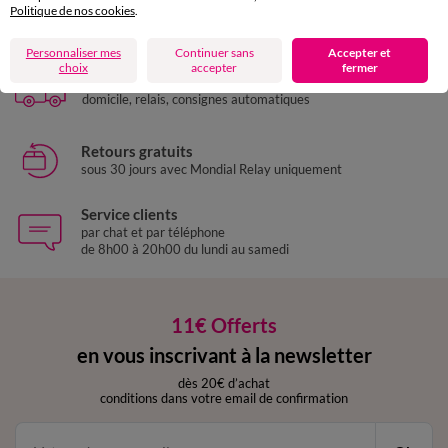
Paiement 100% sécurisé
Politique de nos cookies
.
Payez plus tard ou en plusieurs fois
Personnaliser mes
Continuer sans
Accepter et
choix
accepter
fermer
Livraison express
domicile, relais, consignes automatiques
Retours gratuits
sous 30 jours avec Mondial Relay uniquement
Service clients
par chat et par téléphone
de 8h00 à 20h00 du lundi au samedi
11€ Offerts
en vous inscrivant à la newsletter
dès 20€ d’achat
conditions dans votre email de confirmation