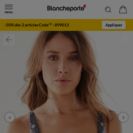
-50% dès 2 articles Code
:
899013
(1)
Appliquer