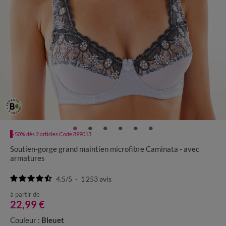
-50% dès 2 articles Code 899013
Soutien-gorge grand maintien microfibre Caminata - avec
armatures
4.5
/
5
-
1 253
avis
à partir de
22,99 €
Couleur :
Bleuet