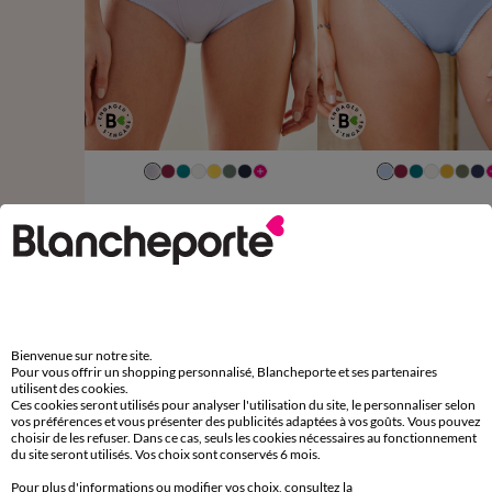
38/40
42/44
46/48
50/52
38/40
42/44
46/48
54/56
58/60
54/56
58/60
Gainette microfibre tulle brodé Caminata
14,99 €
à partir de
à partir de
-50% dès 2 art Code 899013
-50% dès 2 art Code 899013
D'autres idées de Soutien-gorge avec armatures
Bienvenue sur notre site.
Pour vous offrir un shopping personnalisé, Blancheporte et ses partenaires
utilisent des cookies.
Soutien-gorge avec armatures
Ces cookies seront utilisés pour analyser l'utilisation du site, le personnaliser selon
vos préférences et vous présenter des publicités adaptées à vos goûts. Vous pouvez
choisir de les refuser. Dans ce cas, seuls les cookies nécessaires au fonctionnement
du site seront utilisés. Vos choix sont conservés 6 mois.
Pour plus d'informations ou modifier vos choix, consultez la