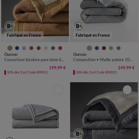
Fabriqué en France
Fabriqué en France
Ourson
Ourson
Couverture bicolore pure laine 600 g/m²
Composition • Maille polaire 100% polyester, 450 g/m² Description • Couverture polaire Thermotec® réputée pour ses qualités d'excellence : contact i
199,99 €
149,99 €
-50% dès 2 art Code 899013
-50% dès 2 art Code 899013