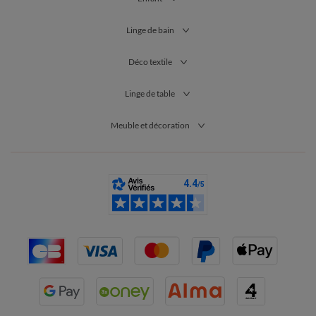
Linge de bain
Déco textile
Linge de table
Meuble et décoration