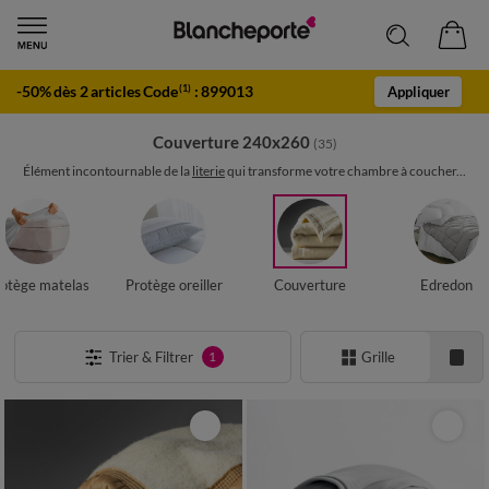
-50% dès 2 articles Code
:
899013
(1)
Appliquer
Couverture 240x260
(35)
Élément incontournable de la
literie
qui transforme votre chambre à coucher...
otège matelas
Protège oreiller
Couverture
Edredon
Trier & Filtrer
Grille
1