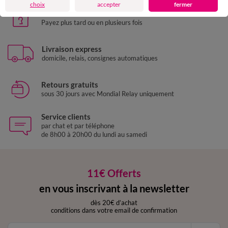
choix
accepter
fermer
Paiement 100% sécurisé
Payez plus tard ou en plusieurs fois
Livraison express
domicile, relais, consignes automatiques
Retours gratuits
sous 30 jours avec Mondial Relay uniquement
Service clients
par chat et par téléphone
de 8h00 à 20h00 du lundi au samedi
11€ Offerts
en vous inscrivant à la newsletter
dès 20€ d’achat
conditions dans votre email de confirmation