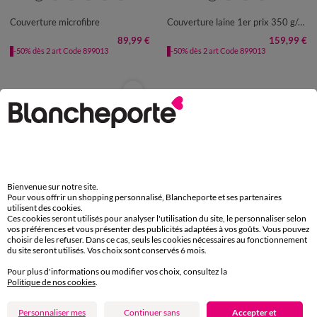
Couverture microfibre
Couverture laine 1er prix 350 g/m²
89,99 €
159,99 €
-50% dès 2 art Code 899013
-50% dès 2 art Code 899013
Bienvenue sur notre site.
Pour vous offrir un shopping personnalisé, Blancheporte et ses partenaires
utilisent des cookies.
Ces cookies seront utilisés pour analyser l'utilisation du site, le personnaliser selon
vos préférences et vous présenter des publicités adaptées à vos goûts. Vous pouvez
choisir de les refuser. Dans ce cas, seuls les cookies nécessaires au fonctionnement
du site seront utilisés. Vos choix sont conservés 6 mois.
Couverture polaire 1er prix 300 g/m²
Pour plus d'informations ou modifier vos choix, consultez la
Politique de nos cookies
.
79,99 €
-50% dès 2 art Code 899013
Personnaliser mes
Continuer sans
Accepter et