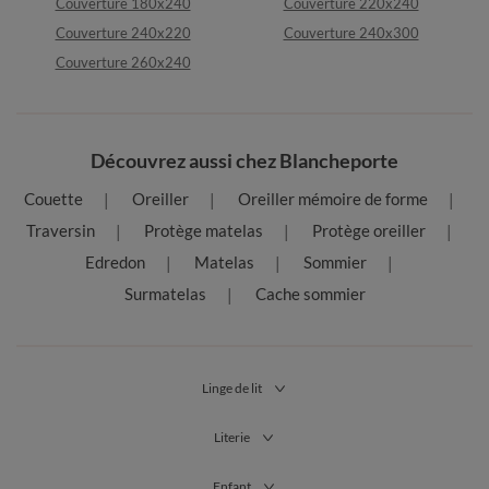
Couverture 180x240
Couverture 220x240
Couverture 240x220
Couverture 240x300
Couverture 260x240
Découvrez aussi chez Blancheporte
Couette
Oreiller
Oreiller mémoire de forme
Traversin
Protège matelas
Protège oreiller
Edredon
Matelas
Sommier
Surmatelas
Cache sommier
Linge de lit
Literie
Enfant