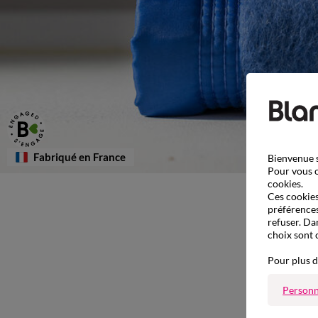
Fabriqué en France
Bienvenue s
Pour vous o
cookies.
Ces cookies 
préférences
refuser. Da
choix sont 
Pour plus d
Personn