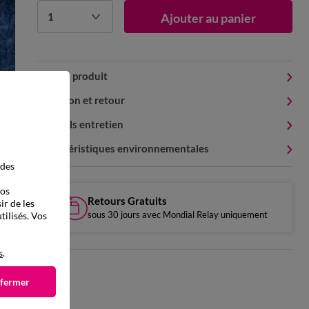
1
Ajouter au panier
Détails produit
Livraison et retour
Conseils entretien
Caractéristiques environnementales
 des
vos
Retours Gratuits
ir de les
sous 30 jours avec Mondial Relay uniquement
tilisés. Vos
s
.
 fermer