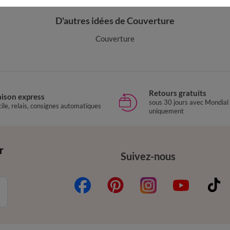
D'autres idées de Couverture
Couverture
Retours gratuits
aison express
sous 30 jours avec Mondial
ile, relais, consignes automatiques
uniquement
r
Suivez-nous