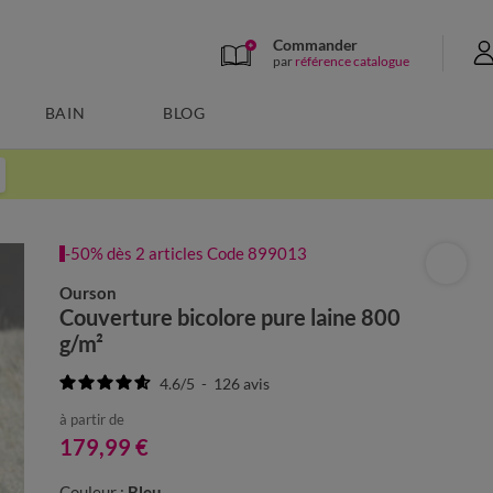
Commander
par
référence catalogue
BAIN
BLOG
-50% dès 2 articles Code 899013
Ourson
Couverture bicolore pure laine 800
g/m²
4.6
/
5
-
126
avis
à partir de
179,99 €
Couleur :
Bleu