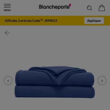
-50% dès 2 articles Code
:
899013
(1)
Appliquer