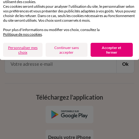
de 8h00 à 20h00 du lundi au samedi
utilisent des cookies.
Ces cookies seront utilisés pour analyser l'utilisation du site, le personnaliser selon
vos préférences et vous présenter des publicités adaptées à vos goûts. Vous pouvez
choisir de les refuser. Dans ce cas, seuls les cookies nécessaires au fonctionnement
du site seront utilisés. Vos choix sont conservés 6 mois.
11€ Offerts
Pour plus d'informations ou modifier vos choix, consultez la
en vous inscrivant à la newsletter
Politique de nos cookies
.
dès 20€ d’achat
conditions dans votre email de confirmation
Personnaliser mes
Continuer sans
Accepter et
choix
accepter
fermer
Ok
Téléchargez l’application
Depuis votre iPhone