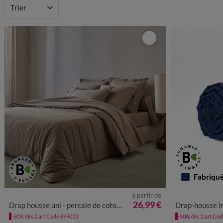
Motif
Trier
Hauteur de bonnet
Fabriqu
à partir de
26,99 €
Drap housse uni - percale de coton 72 fils/cm²
Drap-housse irré
-50% dès 2 art Code 899013
-50% dès 2 art Co