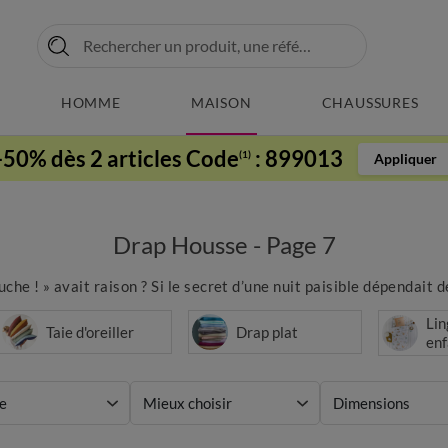
HOMME
MAISON
CHAUSSURES
-50% dès 2 articles Code
:
899013
(1)
Appliquer
Drap Housse - Page 7
uche ! » avait raison ? Si le secret d’une nuit paisible dépendait de
Lin
Taie d'oreiller
Drap plat
enf
e
Mieux choisir
Dimensions