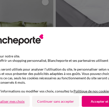
ur notre site.
ffrir un shopping personnalisé, Blancheporte et ses partenaires utilisent
seront utilisés pour analyser l'utilisation du site, le personnaliser selon 
Fabriqué en UE
 et vous présenter des publicités adaptées à vos goûts. Vous pouvez chois
ns ce cas, seuls les cookies nécessaires au fonctionnement du site seront u
à partir de
conservés 6 mois.
17,99 €
i - coton 57 fils/cm²
Drap-housse uni jersey bonnet 26 
de 899013
-50% dès 2 art Code 899013
'informations ou modifier vos choix, consultez la
Politique de nos cookie
aliser mes choix
Continuer sans accepter
Accepter et