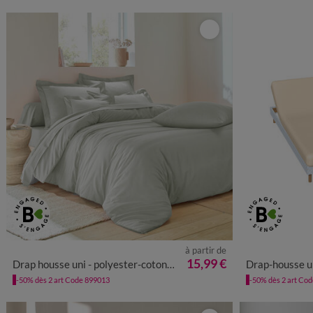
à partir de
15,99 €
Drap housse uni - polyester-coton 57 fils/cm²
Drap-housse uni sommier arti
-50% dès 2 art Code 899013
-50% dès 2 art Co