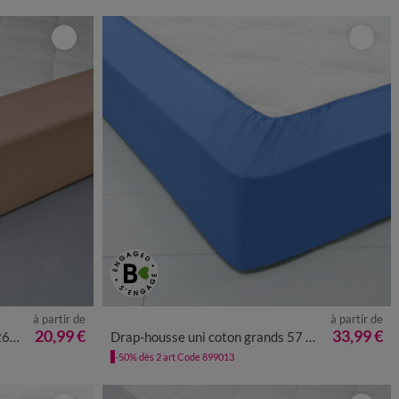
à partir de
à partir de
20,99 €
33,99 €
cm
Drap-housse uni coton grands 57 fils/cm² - bonnet 40 cm
-50% dès 2 art Code 899013