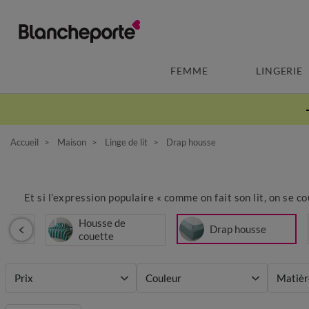
FEMME
LINGERIE
Accueil
Maison
Linge de lit
Drap housse
Et si l’expression populaire « comme on fait son lit, on se co
Housse de
t
Drap housse
couette
Prix
Couleur
Matièr