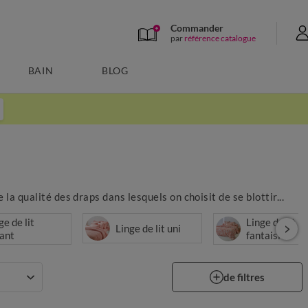
Commander
par
référence catalogue
BAIN
BLOG
 la qualité des draps dans lesquels on choisit de se blottir...
ge de lit
Linge de lit
Linge de lit uni
ant
fantaisie
de filtres