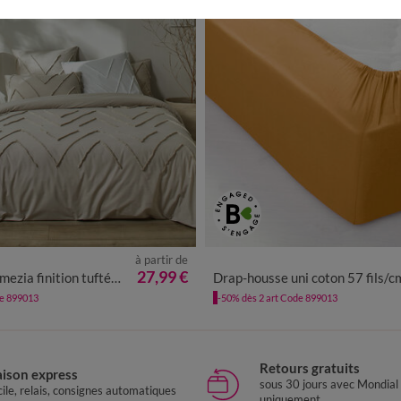
à partir de
27,99 €
ufté en relief - coton lavé 57 fils/cm²
Drap-housse uni coton 57 fils/cm² - bonnet 32 
de 899013
-50% dès 2 art Code 899013
Retours gratuits
aison express
sous 30 jours avec Mondial
ile, relais, consignes automatiques
uniquement