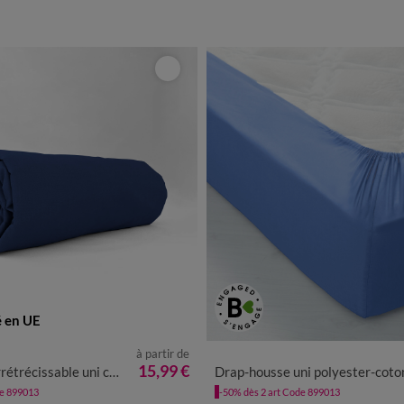
é en UE
à partir de
15,99 €
trécissable uni coton
Drap-housse uni polyester-coton 57 fils/cm² - bonnet 32
de 899013
-50% dès 2 art Code 899013