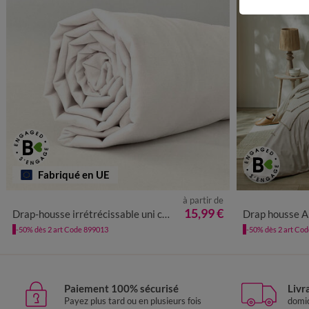
Fabriqué en UE
à partir de
15,99 €
Drap-housse irrétrécissable uni coton
Drap housse Amezia finition t
-50% dès 2 art Code 899013
-50% dès 2 art Co
Paiement 100% sécurisé
Livr
Payez plus tard ou en plusieurs fois
domic