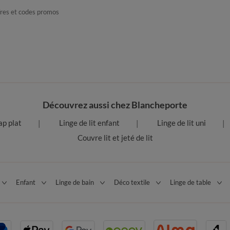
fres et codes promos
Découvrez aussi chez Blancheporte
ap plat
Linge de lit enfant
Linge de lit uni
Couvre lit et jeté de lit
Enfant
Linge de bain
Déco textile
Linge de table