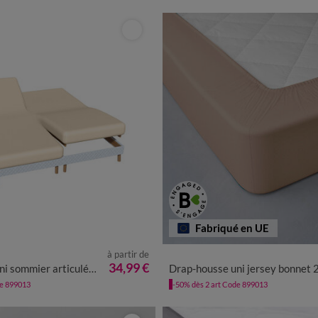
Fabriqué en UE
à partir de
34,99 €
culé coton 57 fils/cm² - bonnet 26 cm
Drap-housse uni jersey bonnet 26 
de 899013
-50% dès 2 art Code 899013