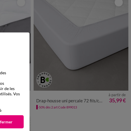
 des
vos
ir de les
tilisés. Vos
à partir de
à partir de
20,99 €
35,99 €
cm
Drap-housse uni percale 72 fils/cm² - bonnet 40 cm
-50% dès 2 art Code 899013
s
.
 fermer