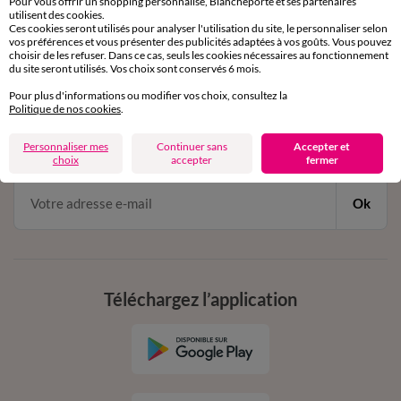
Pour vous offrir un shopping personnalisé, Blancheporte et ses partenaires
par chat et par téléphone
utilisent des cookies.
de 8h00 à 20h00 du lundi au samedi
Ces cookies seront utilisés pour analyser l'utilisation du site, le personnaliser selon
vos préférences et vous présenter des publicités adaptées à vos goûts. Vous pouvez
choisir de les refuser. Dans ce cas, seuls les cookies nécessaires au fonctionnement
du site seront utilisés. Vos choix sont conservés 6 mois.
11€ Offerts
Pour plus d'informations ou modifier vos choix, consultez la
Politique de nos cookies
.
en vous inscrivant à la newsletter
dès 20€ d’achat
Personnaliser mes
Continuer sans
Accepter et
conditions dans votre email de confirmation
choix
accepter
fermer
Ok
Téléchargez l’application