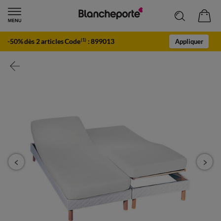
-50% dès 2 articles Code
:
899013
(1)
Appliquer