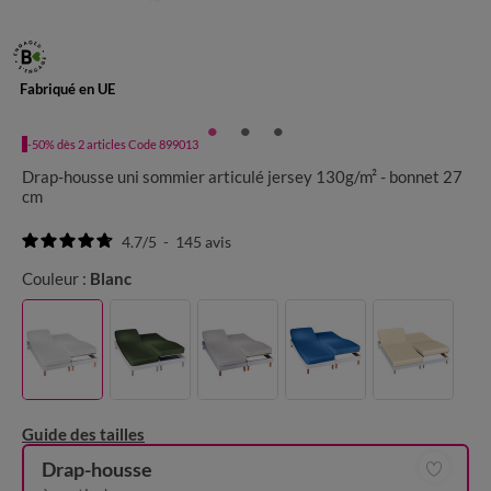
Fabriqué en UE
-50% dès 2 articles Code 899013
Drap-housse uni sommier articulé jersey 130g/m² - bonnet 27
cm
4.7
/
5
-
145
avis
Couleur :
Blanc
Guide des tailles
Drap-housse