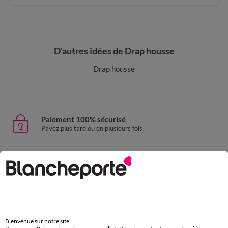
D'autres idées de Drap housse
Drap housse
Paiement 100% sécurisé
Payez plus tard ou en plusieurs fois
Livraison express
domicile, relais, consignes automatiques
Retours gratuits
sous 30 jours avec Mondial Relay uniquement
Bienvenue sur notre site.
Service clients