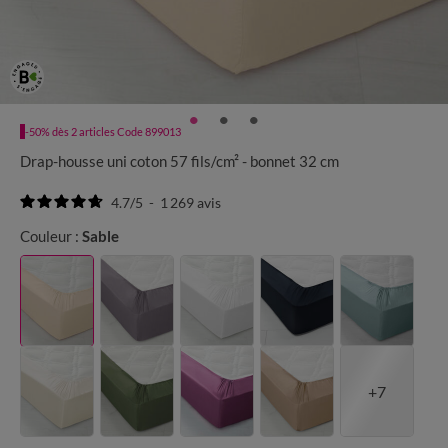
-50% dès 2 articles Code 899013
Drap-housse uni coton 57 fils/cm² - bonnet 32 cm
4.7
/
5
-
1 269
avis
Couleur :
Sable
+7