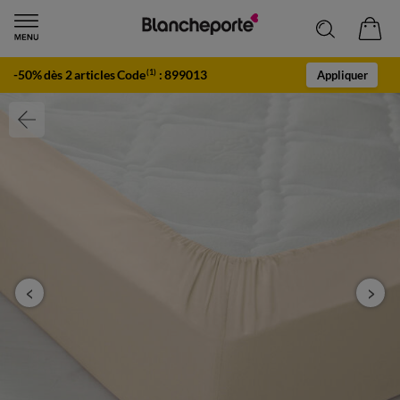
-50% dès 2 articles Code
:
899013
(1)
Appliquer