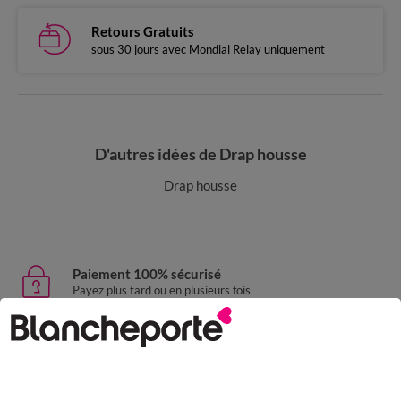
Retours Gratuits
sous 30 jours avec Mondial Relay uniquement
D'autres idées de Drap housse
Drap housse
Paiement 100% sécurisé
Payez plus tard ou en plusieurs fois
Livraison express
domicile, relais, consignes automatiques
Retours gratuits