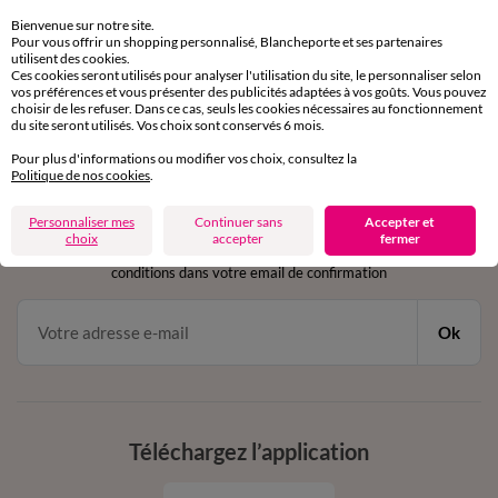
sous 30 jours avec Mondial Relay uniquement
Bienvenue sur notre site.
Pour vous offrir un shopping personnalisé, Blancheporte et ses partenaires
utilisent des cookies.
Service clients
Ces cookies seront utilisés pour analyser l'utilisation du site, le personnaliser selon
par chat et par téléphone
vos préférences et vous présenter des publicités adaptées à vos goûts. Vous pouvez
de 8h00 à 20h00 du lundi au samedi
choisir de les refuser. Dans ce cas, seuls les cookies nécessaires au fonctionnement
du site seront utilisés. Vos choix sont conservés 6 mois.
Pour plus d'informations ou modifier vos choix, consultez la
Politique de nos cookies
.
11€ Offerts
en vous inscrivant à la newsletter
Personnaliser mes
Continuer sans
Accepter et
choix
accepter
fermer
dès 20€ d’achat
conditions dans votre email de confirmation
Ok
Téléchargez l’application