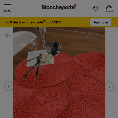
-50% dès 2 articles Code
:
899013
(1)
Appliquer