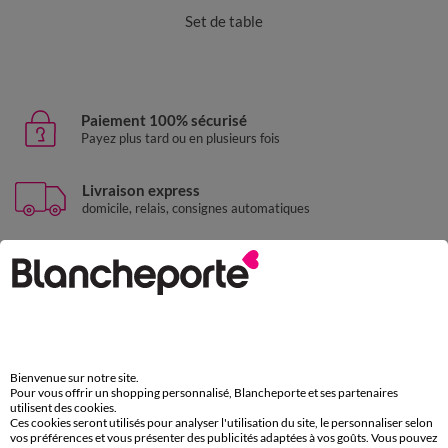
Set de table
Paiement 100% sécurisé
Payez plus tard ou en plusieurs fois
Livraison express
domicile, relais, consignes automatiques
Retours gratuits
sous 30 jours avec Mondial Relay uniquement
Service clients
par chat et par téléphone
de 8h00 à 20h00 du lundi au samedi
Bienvenue sur notre site.
Pour vous offrir un shopping personnalisé, Blancheporte et ses partenaires
utilisent des cookies.
Ces cookies seront utilisés pour analyser l'utilisation du site, le personnaliser selon
11€ Offerts
vos préférences et vous présenter des publicités adaptées à vos goûts. Vous pouvez