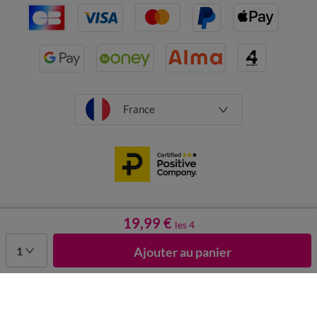
France
CGV
Mentions légales
Données personnelles
Cookies
19,99 €
les 4
Désabonnement newsletter
1
Ajouter au panier