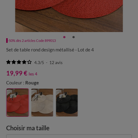
-50% dès 2 articles Code 899013
Set de table rond design métallisé - Lot de 4
4.3
/
5
-
12
avis
19,99 €
les 4
Couleur :
Rouge
Choisir ma taille