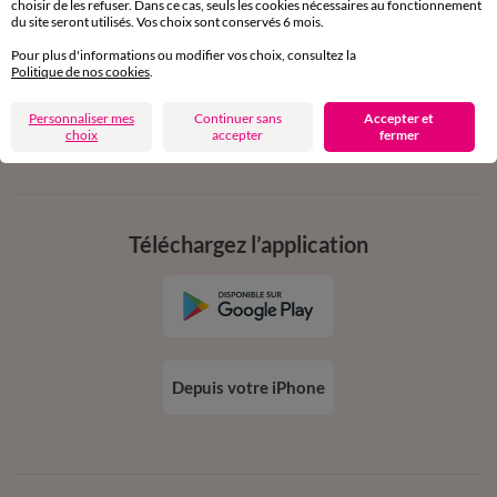
choisir de les refuser. Dans ce cas, seuls les cookies nécessaires au fonctionnement
en vous inscrivant à la newsletter
du site seront utilisés. Vos choix sont conservés 6 mois.
dès 20€ d’achat
Pour plus d'informations ou modifier vos choix, consultez la
conditions dans votre email de confirmation
Politique de nos cookies
.
Personnaliser mes
Continuer sans
Accepter et
Ok
choix
accepter
fermer
Téléchargez l’application
Depuis votre iPhone