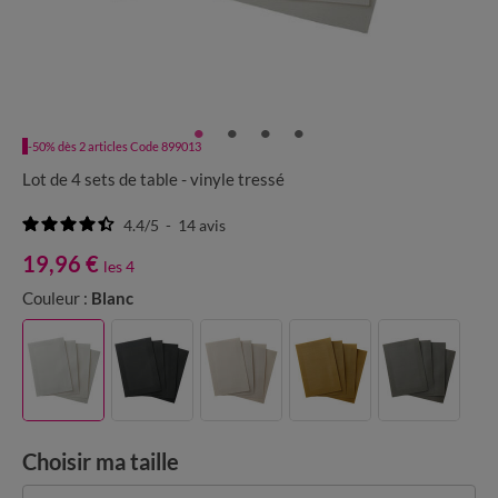
-50% dès 2 articles Code 899013
Lot de 4 sets de table - vinyle tressé
4.4
/
5
-
14
avis
19,96 €
les 4
Couleur :
Blanc
Choisir ma taille