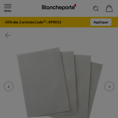
-50% dès 2 articles Code
:
899013
(1)
Appliquer