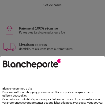
Set de table
Paiement 100% sécurisé
Payez plus tard ou en plusieurs fois
Livraison express
domicile, relais, consignes automatiques
Retours gratuits
sous 30 jours avec Mondial Relay uniquement
Service clients
par chat et par téléphone
de 8h00 à 20h00 du lundi au samedi
Bienvenue sur notre site.
Pour vous offrir un shopping personnalisé, Blancheporte et ses partenaires
utilisent des cookies.
Ces cookies seront utilisés pour analyser l'utilisation du site, le personnaliser selon
11€ Offerts
vos préférences et vous présenter des publicités adaptées à vos goûts. Vous pouvez