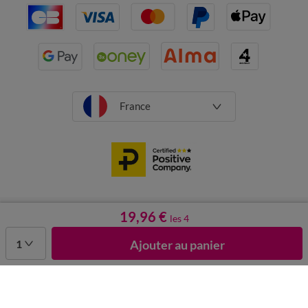
France
CGV
Mentions légales
Données personnelles
Cookies
19,96 €
les 4
Désabonnement newsletter
1
Ajouter au panier