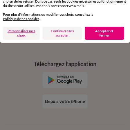
choisir de les refuser. Dans ce cas, seuls les cookies nécessaires au fonctionnement
en vous inscrivant à la newsletter
du site seront utilisés. Vos choix sont conservés 6 mois.
dès 20€ d’achat
Pour plus d'informations ou modifier vos choix, consultez la
conditions dans votre email de confirmation
Politique de nos cookies
.
Personnaliser mes
Continuer sans
Accepter et
Ok
choix
accepter
fermer
Téléchargez l’application
Depuis votre iPhone