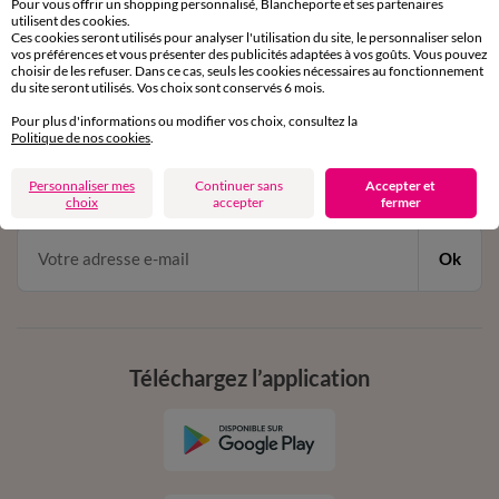
Pour vous offrir un shopping personnalisé, Blancheporte et ses partenaires
par chat et par téléphone
utilisent des cookies.
de 8h00 à 20h00 du lundi au samedi
Ces cookies seront utilisés pour analyser l'utilisation du site, le personnaliser selon
vos préférences et vous présenter des publicités adaptées à vos goûts. Vous pouvez
choisir de les refuser. Dans ce cas, seuls les cookies nécessaires au fonctionnement
du site seront utilisés. Vos choix sont conservés 6 mois.
11€ Offerts
Pour plus d'informations ou modifier vos choix, consultez la
Politique de nos cookies
.
en vous inscrivant à la newsletter
dès 20€ d’achat
Personnaliser mes
Continuer sans
Accepter et
conditions dans votre email de confirmation
choix
accepter
fermer
Ok
Téléchargez l’application