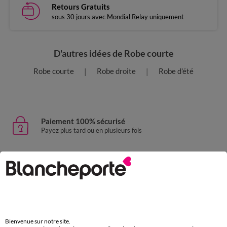
Retours Gratuits
sous 30 jours avec Mondial Relay uniquement
D'autres idées de Robe courte
Robe courte
Robe droite
Robe d'été
Paiement 100% sécurisé
Payez plus tard ou en plusieurs fois
Livraison express
domicile, relais, consignes automatiques
Retours gratuits
sous 30 jours avec Mondial Relay uniquement
Bienvenue sur notre site.
Service clients