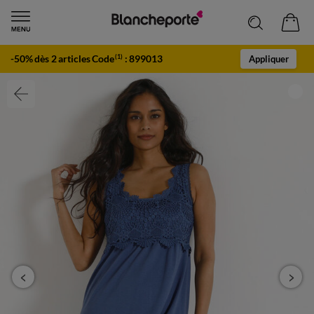
-50% dès 2 articles Code
:
899013
(1)
Appliquer