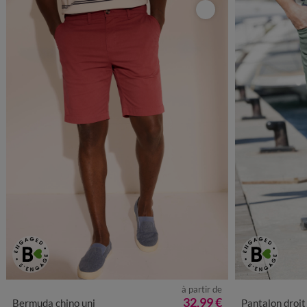
à partir de
40
42
44
46
48
50
52
54
56
38
40
42
32,99 €
Bermuda chino uni
Pantalon droit 5 po