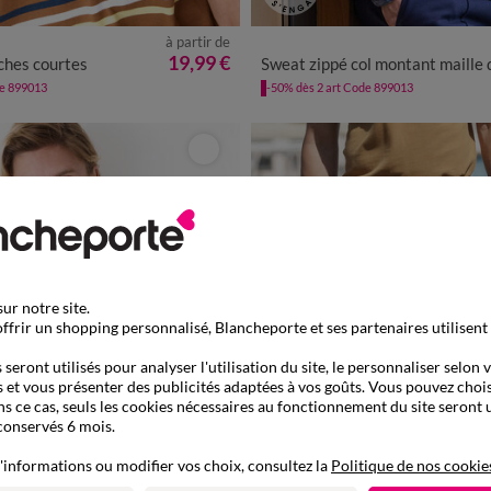
à partir de
L
XL
XXL
3XL
4XL
M
L
XL
XXL
3XL
4X
19,99 €
ches courtes
Sweat zippé col montant maille doublée molleto
de 899013
-50% dès 2 art Code 899013
ur notre site.
ffrir un shopping personnalisé, Blancheporte et ses partenaires utilisent
seront utilisés pour analyser l'utilisation du site, le personnaliser selon 
 et vous présenter des publicités adaptées à vos goûts. Vous pouvez chois
ns ce cas, seuls les cookies nécessaires au fonctionnement du site seront u
conservés 6 mois.
'informations ou modifier vos choix, consultez la
Politique de nos cookie