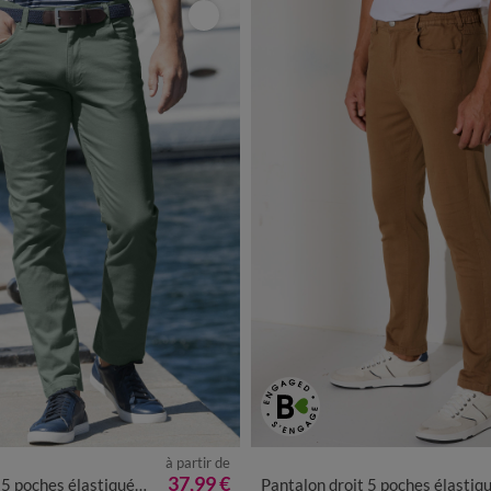
à partir de
44
46
48
50
52
54
56
58
38
40
42
44
46
48
50
5
37,99 €
ches élastiqué côtés - L30
Pantalon droit 5 poches élastiqué côtés - L