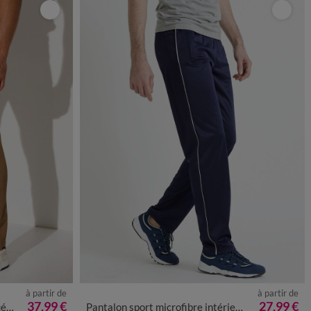
à partir de
à partir de
2
54
56
58
36/38
40/42
44/46
48/50
52/54
56/58
37,99 €
27,99 €
30
Pantalon sport microfibre intérieur gratté