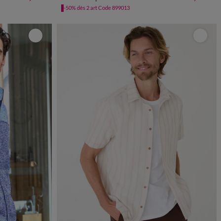
60/62
64/66
68/70
-50% dès 2 art Code 899013