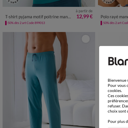
à partir de
S
M
L
XL
XXL
3XL
4XL
M
12,99 €
T-shirt pyjama motif poitrine manches courtes
Polo rayé man
-50% dès 2 art Code 899013
-50% dès 2 art Co
Bienvenue s
Pour vous o
cookies.
Ces cookies 
préférences
refuser. Da
choix sont 
Pour plus d