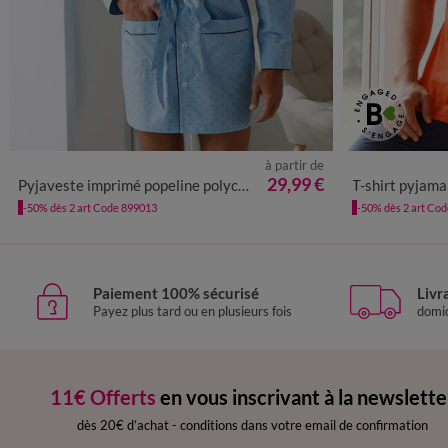
à partir de
M
L
XL
XXL
3XL
S
29,99 €
Pyjaveste imprimé popeline polycoton
T-shirt pyjama manc
-50% dès 2 art Code 899013
-50% dès 2 art Co
Paiement 100% sécurisé
Livr
Payez plus tard ou en plusieurs fois
domic
11€ Offerts
en vous inscrivant à la newslette
dès 20€ d’achat
-
conditions dans votre email de confirmation