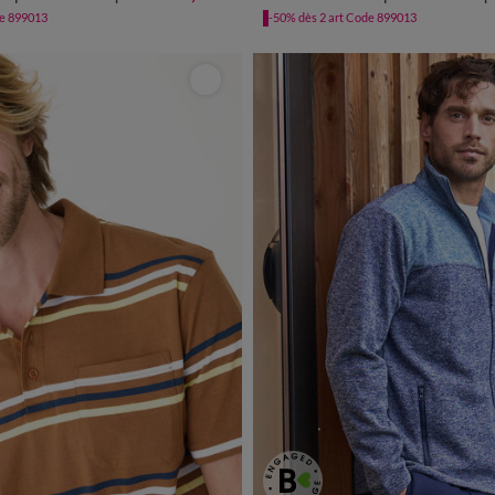
de 899013
-50% dès 2 art Code 899013