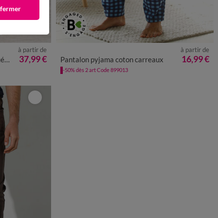
 fermer
à partir de
à partir de
2
54
56
58
36/38
40/42
44/46
48/50
52/54
56/58
37,99 €
16,99 €
30
Pantalon pyjama coton carreaux
60/62
64/66
68/70
72/74
-50% dès 2 art Code 899013