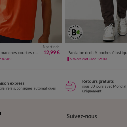
à partir de
M
L
XL
XXL
3XL
4XL
38
40
42
44
46
48
50
5
12,99 €
hes courtes rayures coton
Pantalon droit 5 poches élastiqué côtés - L
de 899013
-50% dès 2 art Code 899013
Retours gratuits
aison express
sous 30 jours avec Mondial
ile, relais, consignes automatiques
uniquement
r
Suivez-nous