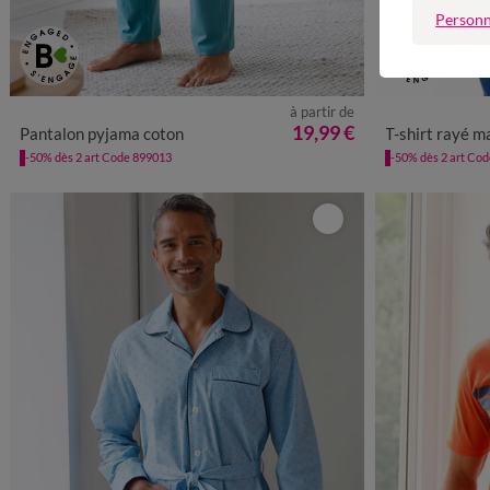
Personn
à partir de
36/38
40/42
44/46
48/50
52/54
56/58
M
19,99 €
Pantalon pyjama coton
T-shirt rayé m
60/62
64/66
68/70
72/74
-50% dès 2 art Code 899013
-50% dès 2 art Co