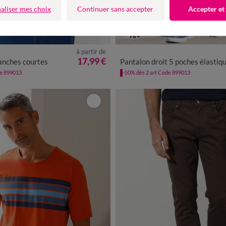
aliser mes choix
Continuer sans accepter
Accepter et
à partir de
L
XL
XXL
3XL
4XL
38
40
42
44
46
48
50
5
17,99 €
anches courtes
Pantalon droit 5 poches élastiqué côtés - L
de 899013
-50% dès 2 art Code 899013