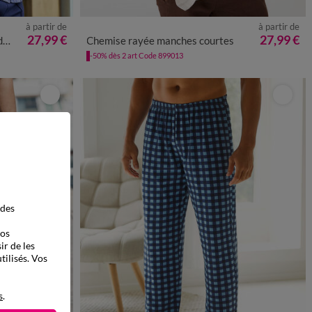
à partir de
à partir de
L
5XL
M
L
XL
XXL
3XL
4XL
5XL
27,99 €
27,99 €
n
Chemise rayée manches courtes
-50% dès 2 art Code 899013
 des
vos
ir de les
tilisés. Vos
s
.