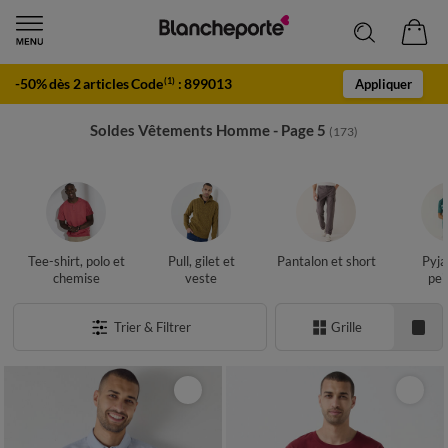
-50% dès 2 articles Code
:
899013
(1)
Appliquer
Soldes Vêtements Homme - Page 5
(173)
Tee-shirt, polo et
Pull, gilet et
Pantalon et short
Pyja
chemise
veste
pei
Trier & Filtrer
Grille