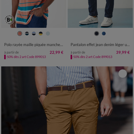
M
L
XL
XXL
3XL
4XL
5XL
38
40
42
44
46
48
50
52
54
56
58
Polo rayée maille piquée manches courtes
Pantalon effet jean denim léger ultra stretch - L32
22,99 €
39,99 €
à partir de
à partir de
-50% dès 2 art Code 899013
-50% dès 2 art Code 899013