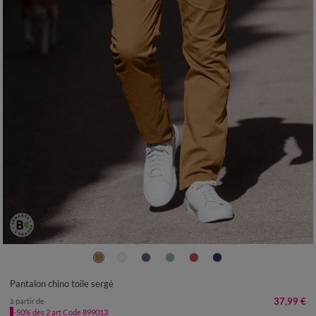
40
42
44
46
48
50
52
54
56
Pantalon chino toile sergé
37,99 €
à partir de
-50% dès 2 art Code 899013