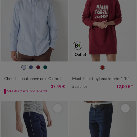
Outlet
M
L
XL
XXL
3XL
4XL
M
L
XL
XXL
3XL
4XL
Chemise boutonnée unie Oxford manches longues
Maxi T-shirt pyjama imprimé "Râler c'est mon super pouvoir"
37,49 €
12,00 €
*
à partir de
-50% dès 2 art Code 899013