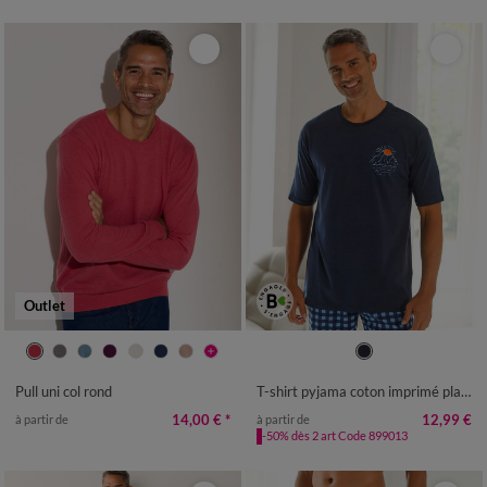
Outlet
S
M
L
XL
XXL
3XL
4XL
S
M
L
XL
XXL
3XL
4XL
Pull uni col rond
T-shirt pyjama coton imprimé placé manches courtes
14,00 €
*
12,99 €
à partir de
à partir de
-50% dès 2 art Code 899013