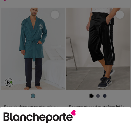
S
M
L
XL
XXL
3XL
4XL
36/38
40/42
44/46
48/50
52/54
56/58
60/62
64/66
Robe de chambre courte unie avec motif
Pantacourt sport microfibre intérieur gratté
68/70
29,99 €
25,99 €
à partir de
à partir de
-50% dès 2 art Code 899013
-50% dès 2 art Code 899013