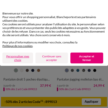
Bienvenue sur notre site.
Pour vous offrir un shopping personnalisé, Blancheporte et ses partenaires
utilisent des cookies.
Ces cookies seront utilisés pour analyser l'utilisation du site, le personnaliser selon
vos préférences et vous présenter des publicités adaptées à vos goûts. Vous pouvez
choisir de les refuser. Dans ce cas, seuls les cookies nécessaires au fonctionnement
du site seront utilisés. Vos choix sont conservés 6 mois.
Pour plus d'informations ou modifier vos choix, consultez la
Politique de nos cookies
.
Personnaliser mes
Continuer sans
Accepter et
choix
accepter
fermer
38
40
42
44
46
48
50
36/38
40/42
44/46
48/50
52
54
56
58
52/54
56/58
60/62
64/66
Pantalon droit 5 poches élastiqué côtés - L28
Pantalon jogging molleton bas élastiqué
68/70
72/74
37,99 €
24,99 €
à partir de
à partir de
-50% dès 2 art Code 899013
-50% dès 2 art Code 899013
-50% dès 2 articles Code
:
899013
(1)
Appliquer