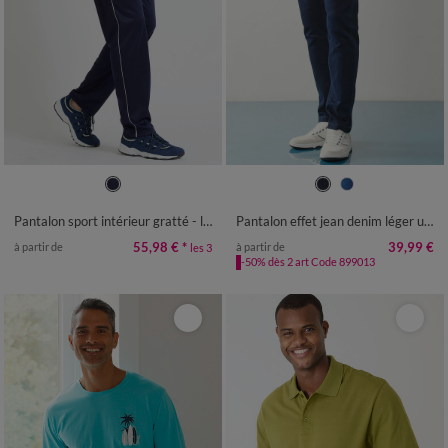
36/38
40/42
44/46
48/50
38
40
42
44
46
48
50
52/54
56/58
60/62
64/66
52
54
56
58
Pantalon sport intérieur gratté - lot de 3
Pantalon effet jean denim léger ultra stretch - L28
68/70
55,98 €
*
39,99 €
à partir de
à partir de
les 3
-50% dès 2 art Code 899013