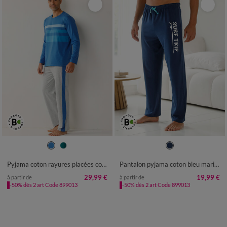
S
M
L
XL
XXL
3XL
4XL
36/38
40/42
44/46
48/50
52/54
56/58
60/62
64/66
Pyjama coton rayures placées col rond
Pantalon pyjama coton bleu marine
68/70
72/74
29,99 €
19,99 €
à partir de
à partir de
-50% dès 2 art Code 899013
-50% dès 2 art Code 899013