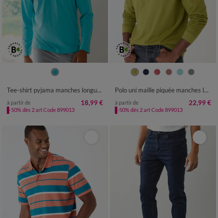
S
M
L
XL
XXL
3XL
4XL
M
L
XL
XXL
3XL
4XL
5XL
Tee-shirt pyjama manches longues motif surf
Polo uni maille piquée manches longues
18,99 €
22,99 €
à partir de
à partir de
-50% dès 2 art Code 899013
-50% dès 2 art Code 899013