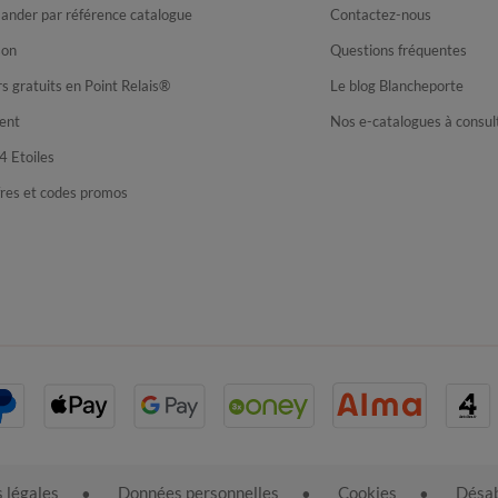
nder par référence catalogue
Contactez-nous
son
Questions fréquentes
s gratuits en Point Relais®
Le blog Blancheporte
ent
Nos e-catalogues à consul
4 Etoiles
fres et codes promos
 légales
Données personnelles
Cookies
Désab