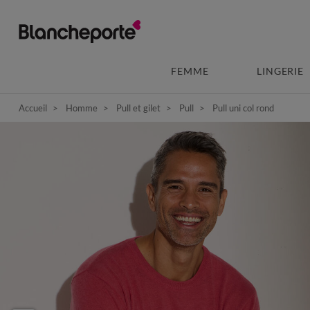
FEMME
LINGERIE
Accueil
Homme
Pull et gilet
Pull
Pull uni col rond