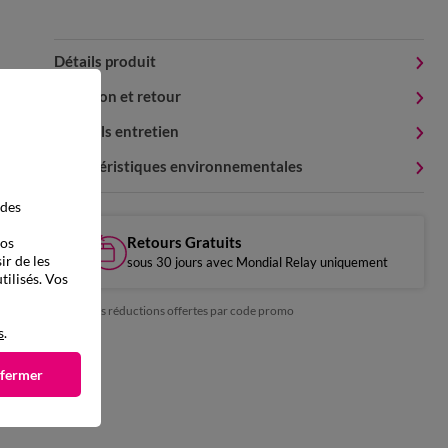
Détails produit
Livraison et retour
Conseils entretien
Caractéristiques environnementales
 des
Retours Gratuits
vos
ir de les
sous 30 jours avec Mondial Relay uniquement
tilisés. Vos
*exclu des réductions offertes par code promo
s
.
 fermer