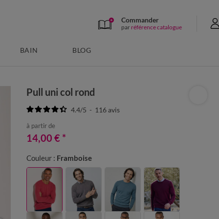
Commander
par
référence catalogue
BAIN
BLOG
Pull uni col rond
4.4
/
5
-
116
avis
à partir de
14,00 €
*
Couleur :
Framboise