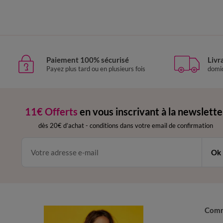
Paiement 100% sécurisé
Livr
Payez plus tard ou en plusieurs fois
domic
11€ Offerts
en vous inscrivant à la newslette
dès 20€ d’achat
-
conditions dans votre email de confirmation
Ok
Com