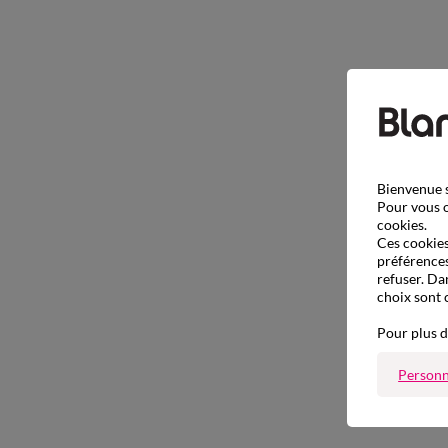
Bienvenue s
Pour vous o
cookies.
Ces cookies 
préférences
refuser. Da
choix sont 
Pour plus d
Personn