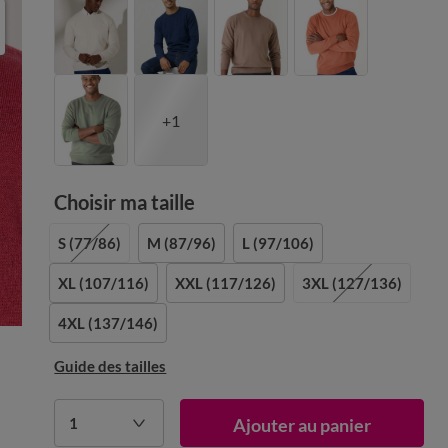
+1
Choisir ma taille
S
(77/86)
M
(87/96)
L
(97/106)
XL
(107/116)
XXL
(117/126)
3XL
(127/136)
4XL
(137/146)
Guide des tailles
1
Ajouter au panier