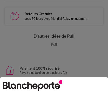
Retours Gratuits
sous 30 jours avec Mondial Relay uniquement
D'autres idées de Pull
Pull
Paiement 100% sécurisé
Payez plus tard ou en plusieurs fois
Livraison express
domicile, relais, consignes automatiques
Retours gratuits
sous 30 jours avec Mondial Relay uniquement