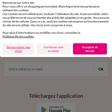
Bienvenue sur notre site.
Pour vous offrir un shopping personnalisé, Blancheporte et ses partenaires
Service clients
utilisent des cookies.
Ces cookies seront utilisés pour analyser l'utilisation du site, le personnaliser selon
par chat et par téléphone
vos préférences et vous présenter des publicités adaptées à vos goûts. Vous pouvez
de 8h00 à 20h00 du lundi au samedi
choisir de les refuser. Dans ce cas, seuls les cookies nécessaires au fonctionnement
du site seront utilisés. Vos choix sont conservés 6 mois.
Pour plus d'informations ou modifier vos choix, consultez la
11€ Offerts
Politique de nos cookies
.
en vous inscrivant à la newsletter
Personnaliser mes
Continuer sans
Accepter et
choix
accepter
fermer
dès 20€ d’achat
conditions dans votre email de confirmation
Ok
Téléchargez l’application