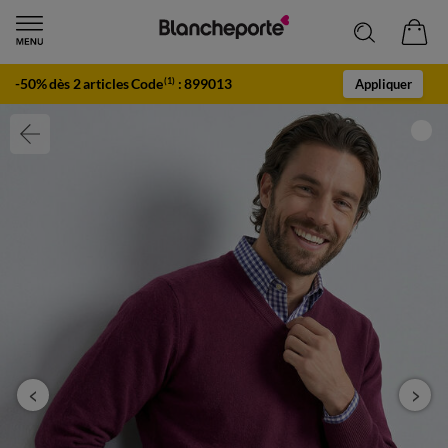
-50% dès 2 articles Code
:
899013
(1)
Appliquer