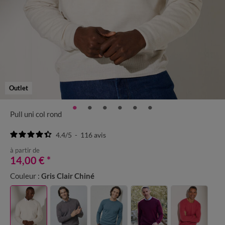
Outlet
Pull uni col rond
4.4
/
5
-
116
avis
à partir de
14,00 €
*
Couleur :
Gris Clair Chiné