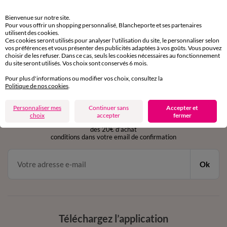
Retours gratuits
Bienvenue sur notre site.
sous 30 jours avec Mondial Relay uniquement
Pour vous offrir un shopping personnalisé, Blancheporte et ses partenaires
utilisent des cookies.
Ces cookies seront utilisés pour analyser l'utilisation du site, le personnaliser selon
Service clients
vos préférences et vous présenter des publicités adaptées à vos goûts. Vous pouvez
par chat et par téléphone
choisir de les refuser. Dans ce cas, seuls les cookies nécessaires au fonctionnement
de 8h00 à 20h00 du lundi au samedi
du site seront utilisés. Vos choix sont conservés 6 mois.
Pour plus d'informations ou modifier vos choix, consultez la
Politique de nos cookies
.
11€ Offerts
Personnaliser mes
Continuer sans
Accepter et
en vous inscrivant à la newsletter
choix
accepter
fermer
dès 20€ d’achat
conditions dans votre email de confirmation
Ok
Téléchargez l’application