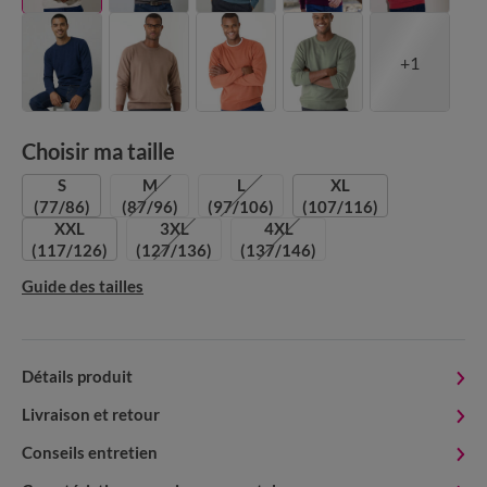
+1
Choisir ma taille
S
M
L
XL
(77/86)
(87/96)
(97/106)
(107/116)
XXL
3XL
4XL
(117/126)
(127/136)
(137/146)
Guide des tailles
Détails produit
Livraison et retour
Conseils entretien