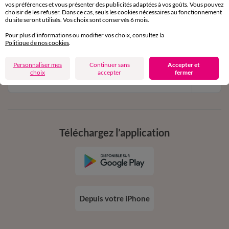
vos préférences et vous présenter des publicités adaptées à vos goûts. Vous pouvez
11€ Offerts
choisir de les refuser. Dans ce cas, seuls les cookies nécessaires au fonctionnement
du site seront utilisés. Vos choix sont conservés 6 mois.
en vous inscrivant à la newsletter
Pour plus d'informations ou modifier vos choix, consultez la
dès 20€ d’achat
Politique de nos cookies
.
conditions dans votre email de confirmation
Personnaliser mes
Continuer sans
Accepter et
choix
accepter
fermer
Ok
Téléchargez l’application
Depuis votre iPhone