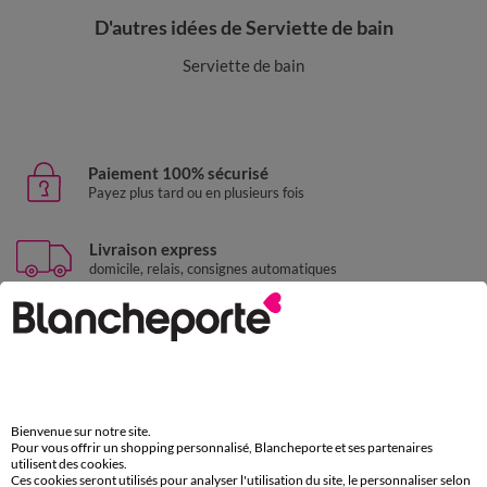
D'autres idées de Serviette de bain
Serviette de bain
Paiement 100% sécurisé
Payez plus tard ou en plusieurs fois
Livraison express
domicile, relais, consignes automatiques
Retours gratuits
sous 30 jours avec Mondial Relay uniquement
Service clients
par chat et par téléphone
Bienvenue sur notre site.
de 8h00 à 20h00 du lundi au samedi
Pour vous offrir un shopping personnalisé, Blancheporte et ses partenaires
utilisent des cookies.
Ces cookies seront utilisés pour analyser l'utilisation du site, le personnaliser selon