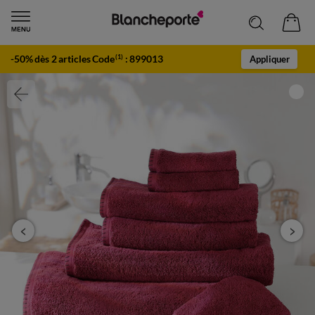
-50% dès 2 articles Code
:
899013
(1)
Appliquer