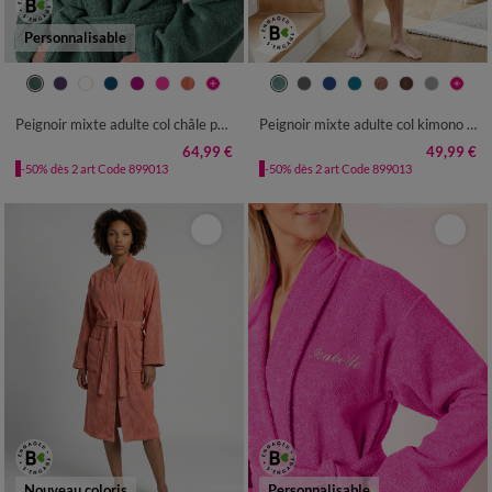
Personnalisable
34/36
38/40
42/44
46/48
34/36
38/40
42/44
46/48
50/52
54/56
50/52
54/56
Peignoir mixte adulte col châle personnalisé - éponge bouclette 380 g/m²
Peignoir mixte adulte col kimono - éponge bouclette 380 g/m²
64,99 €
49,99 €
-50% dès 2 art Code 899013
-50% dès 2 art Code 899013
Nouveau coloris
Personnalisable