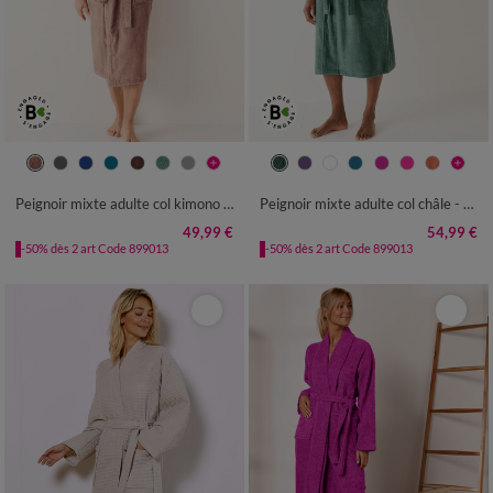
34/36
38/40
42/44
46/48
34/36
38/40
42/44
46/48
50/52
54/56
50/52
54/56
Peignoir mixte adulte col kimono - éponge bouclette 380 g/m²
Peignoir mixte adulte col châle - éponge bouclette 380 g/m²
49,99 €
54,99 €
-50% dès 2 art Code 899013
-50% dès 2 art Code 899013