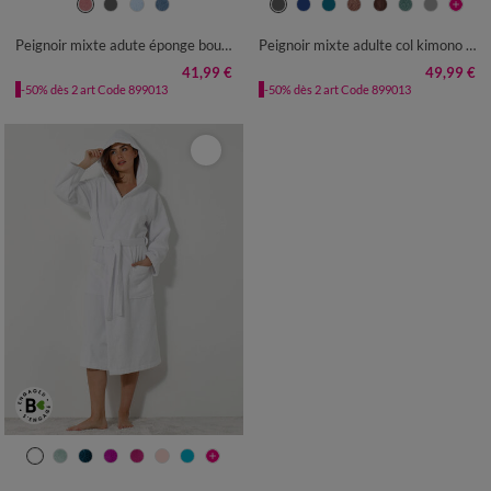
34/36
38/40
42/44
46/48
34/36
38/40
42/44
46/48
50/52
54/56
50/52
54/56
Peignoir mixte adute éponge bouclette 1er prix
Peignoir mixte adulte col kimono - éponge bouclette 380 g/m²
41,99 €
49,99 €
-50% dès 2 art Code 899013
-50% dès 2 art Code 899013
34/36
38/40
42/44
46/48
50/52
54/56