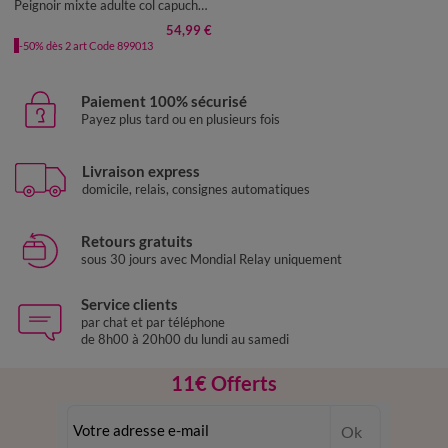
Peignoir mixte adulte col capuche - éponge bouclette 380 g/m²
54,99 €
-50% dès 2 art Code 899013
Paiement 100% sécurisé
Payez plus tard ou en plusieurs fois
Livraison express
domicile, relais, consignes automatiques
Retours gratuits
sous 30 jours avec Mondial Relay uniquement
Service clients
par chat et par téléphone
de 8h00 à 20h00 du lundi au samedi
11€ Offerts
en vous inscrivant à la newsletter
Ok
dès 20€ d’achat