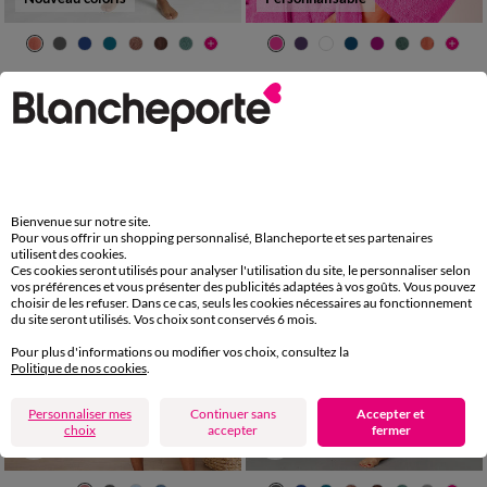
34/36
38/40
42/44
46/48
34/36
38/40
42/44
46/48
50/52
54/56
50/52
54/56
Peignoir mixte adulte col kimono - éponge bouclette 380 g/m²
Peignoir mixte adulte col châle personnalisé - éponge bouclette 380 g/m²
49,99 €
*
64,99 €
-50% dès 2 art Code 899013
Bienvenue sur notre site.
Pour vous offrir un shopping personnalisé, Blancheporte et ses partenaires
utilisent des cookies.
Ces cookies seront utilisés pour analyser l'utilisation du site, le personnaliser selon
vos préférences et vous présenter des publicités adaptées à vos goûts. Vous pouvez
choisir de les refuser. Dans ce cas, seuls les cookies nécessaires au fonctionnement
du site seront utilisés. Vos choix sont conservés 6 mois.
Pour plus d'informations ou modifier vos choix, consultez la
Politique de nos cookies
.
Personnaliser mes
Continuer sans
Accepter et
choix
accepter
fermer