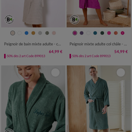
34/36
38/40
42/44
46/48
34/36
38/40
42/44
46/48
50/52
54/56
50/52
54/56
Peignoir de bain mixte adulte - coton nid d'abeille 230 g/m²
Peignoir mixte adulte col châle - éponge bouclette 380 g/m²
64,99 €
54,99 €
-50% dès 2 art Code 899013
-50% dès 2 art Code 899013