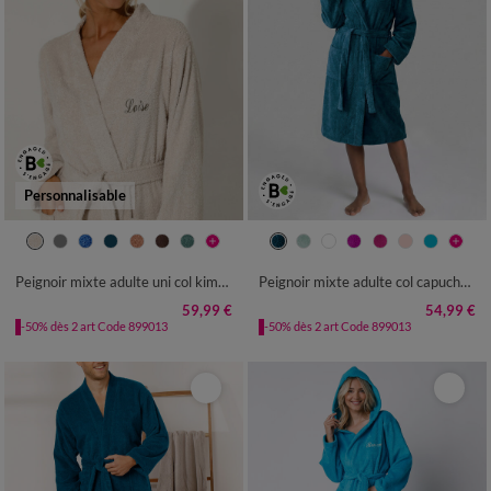
Personnalisable
34/36
38/40
42/44
46/48
34/36
38/40
42/44
46/48
50/52
54/56
50/52
54/56
Peignoir mixte adulte uni col kimono personnalisé - éponge bouclette 380 g/m²
Peignoir mixte adulte col capuche - éponge bouclette 380 g/m²
59,99 €
54,99 €
-50% dès 2 art Code 899013
-50% dès 2 art Code 899013