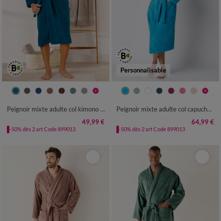
Personnalisable
34/36
38/40
42/44
46/48
34/36
38/40
42/44
46/48
50/52
54/56
50/52
54/56
Peignoir mixte adulte col kimono - éponge bouclette 380 g/m²
Peignoir mixte adulte col capuche personnalisé - éponge bouclette 380 g/m²
49,99 €
64,99 €
-50% dès 2 art Code 899013
-50% dès 2 art Code 899013