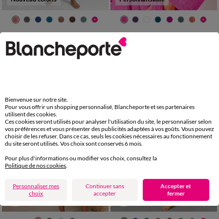
34/36
38/40
42/44
46/48
34/36
38/40
42/44
46/48
50/52
54/56
50/52
54/56
Peignoir mixte adulte col kimono - éponge bouclette 380 g/m²
Peignoir mixte adulte col châle personnalisé - éponge bouclette 380 g/m²
49,99 €
*
64,99 €
-50% dès 2 art Code 899013
Bienvenue sur notre site.
Pour vous offrir un shopping personnalisé, Blancheporte et ses partenaires
utilisent des cookies.
Ces cookies seront utilisés pour analyser l'utilisation du site, le personnaliser selon
vos préférences et vous présenter des publicités adaptées à vos goûts. Vous pouvez
choisir de les refuser. Dans ce cas, seuls les cookies nécessaires au fonctionnement
du site seront utilisés. Vos choix sont conservés 6 mois.
Pour plus d'informations ou modifier vos choix, consultez la
Politique de nos cookies
.
Personnaliser mes
Continuer sans
Accepter et
choix
accepter
fermer