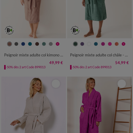
34/36
38/40
42/44
46/48
34/36
38/40
42/44
46/48
50/52
54/56
50/52
54/56
Peignoir mixte adulte col kimono - éponge bouclette 380 g/m²
Peignoir mixte adulte col châle - éponge bouclette 380 g/m²
49,99 €
54,99 €
-50% dès 2 art Code 899013
-50% dès 2 art Code 899013