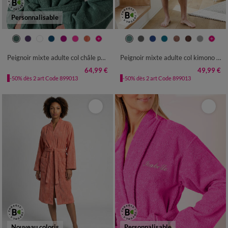
Personnalisable
34/36
38/40
42/44
46/48
34/36
38/40
42/44
46/48
50/52
54/56
50/52
54/56
Peignoir mixte adulte col châle personnalisé - éponge bouclette 380 g/m²
Peignoir mixte adulte col kimono - éponge bouclette 380 g/m²
64,99 €
49,99 €
-50% dès 2 art Code 899013
-50% dès 2 art Code 899013
Nouveau coloris
Personnalisable