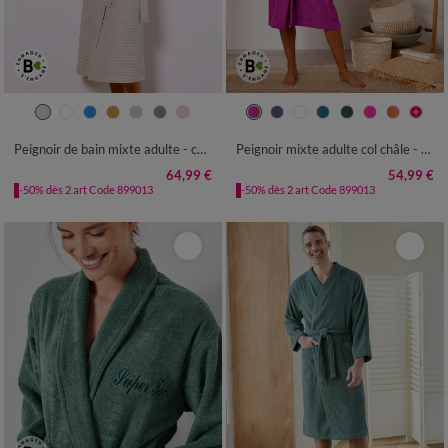
34/36
38/40
42/44
46/48
34/36
38/40
42/44
46/48
50/52
54/56
50/52
54/56
Peignoir de bain mixte adulte - coton nid d'abeille 230 g/m²
Peignoir mixte adulte col châle - éponge bouclette 380 g/m²
64,99 €
54,99 €
-50% dès 2 art Code 899013
-50% dès 2 art Code 899013