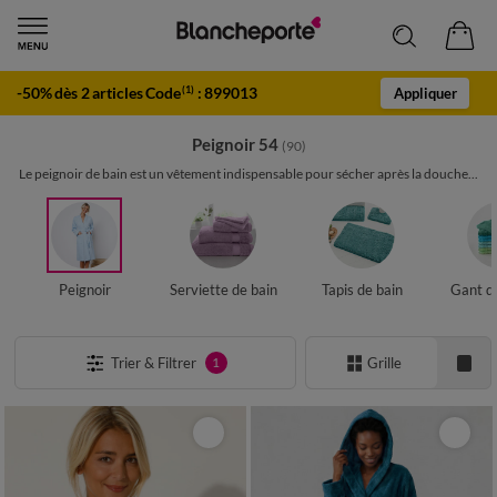
-50% dès 2 articles Code
:
899013
(1)
Appliquer
Peignoir 54
(90)
Le peignoir de bain est un vêtement indispensable pour sécher après la douche...
Peignoir
Serviette de bain
Tapis de bain
Gant de
Trier & Filtrer
Grille
1