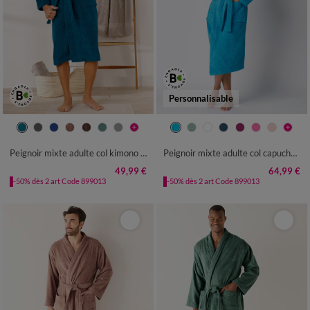
Personnalisable
34/36
38/40
42/44
46/48
34/36
38/40
42/44
46/48
50/52
54/56
50/52
54/56
Peignoir mixte adulte col kimono - éponge bouclette 380 g/m²
Peignoir mixte adulte col capuche personnalisé - éponge bouclette 380 g/m²
49,99 €
64,99 €
-50% dès 2 art Code 899013
-50% dès 2 art Code 899013