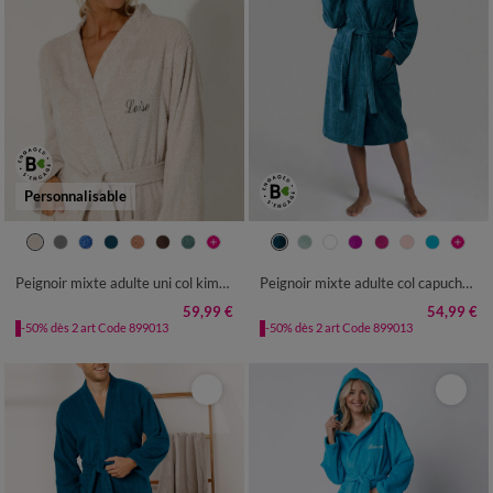
Personnalisable
34/36
38/40
42/44
46/48
34/36
38/40
42/44
46/48
50/52
54/56
50/52
54/56
Peignoir mixte adulte uni col kimono personnalisé - éponge bouclette 380 g/m²
Peignoir mixte adulte col capuche - éponge bouclette 380 g/m²
59,99 €
54,99 €
-50% dès 2 art Code 899013
-50% dès 2 art Code 899013