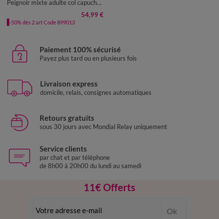
Peignoir mixte adulte col capuche - éponge bouclette 380 g/m²
54,99 €
-50% dès 2 art Code 899013
Paiement 100% sécurisé
Payez plus tard ou en plusieurs fois
Livraison express
domicile, relais, consignes automatiques
Retours gratuits
sous 30 jours avec Mondial Relay uniquement
Service clients
par chat et par téléphone
de 8h00 à 20h00 du lundi au samedi
11€ Offerts
en vous inscrivant à la newsletter
Ok
dès 20€ d’achat