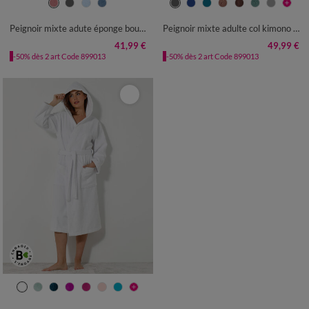
34/36
38/40
42/44
46/48
34/36
38/40
42/44
46/48
50/52
54/56
50/52
54/56
Peignoir mixte adute éponge bouclette 1er prix
Peignoir mixte adulte col kimono - éponge bouclette 380 g/m²
41,99 €
49,99 €
-50% dès 2 art Code 899013
-50% dès 2 art Code 899013
34/36
38/40
42/44
46/48
50/52
54/56