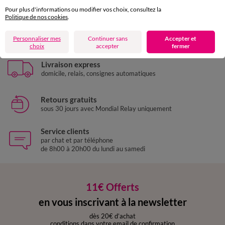
Pour plus d'informations ou modifier vos choix, consultez la
Politique de nos cookies
.
Paiement 100% sécurisé
Payez plus tard ou en plusieurs fois
Personnaliser mes
Continuer sans
Accepter et
choix
accepter
fermer
Livraison express
domicile, relais, consignes automatiques
Retours gratuits
sous 30 jours avec Mondial Relay uniquement
Service clients
par chat et par téléphone
de 8h00 à 20h00 du lundi au samedi
11€ Offerts
en vous inscrivant à la newsletter
dès 20€ d’achat
conditions dans votre email de confirmation