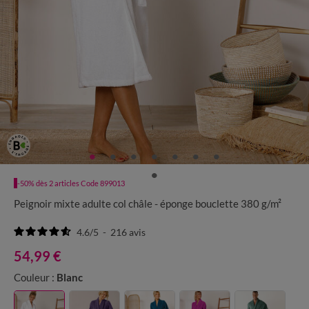
-50% dès 2 articles Code 899013
Peignoir mixte adulte col châle - éponge bouclette 380 g/m²
4.6
/
5
-
216
avis
54,99 €
Couleur :
Blanc