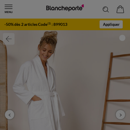
-50% dès 2 articles Code
:
899013
(1)
Appliquer