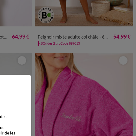
50/52
54/56
34/36
38/40
42/44
46/48
50/52
54/56
64,99 €
54,99 €
g/m²
Peignoir mixte adulte col châle - éponge bouclette 380 g/m²
-50% dès 2 art Code 899013
 des
vos
ir de les