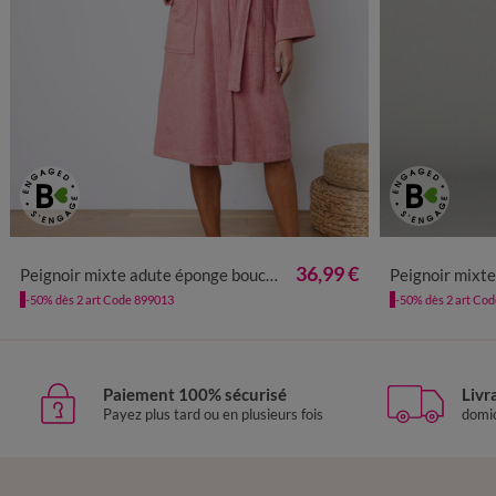
34/36
38/40
42/44
46/48
50/52
54/56
34/36
38/4
36,99 €
Peignoir mixte adute éponge bouclette 1er prix
Peignoir mixte adulte col
-50% dès 2 art Code 899013
-50% dès 2 art Co
Paiement 100% sécurisé
Livr
Payez plus tard ou en plusieurs fois
domic