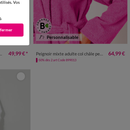
tilisés. Vos
s
.
 fermer
Personnalisable
50/52
54/56
34/36
38/40
42/44
46/48
50/52
54/56
49,99 €
*
64,99 €
Peignoir mixte adulte col châle personnalisé - éponge bouclette 380 g/m²
-50% dès 2 art Code 899013