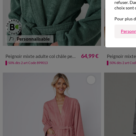
refuser. Da
choix sont 
Pour plus d
Personn
Personnalisable
34/36
38/40
42/44
46/48
50/52
54/56
34/36
38/4
64,99 €
Peignoir mixte adulte col châle personnalisé - éponge bouclette 380 g/m²
Peignoir mixte adulte col
-50% dès 2 art Code 899013
-50% dès 2 art Co