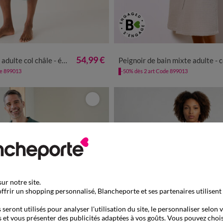
0
42/44
46/48
50/52
54/56
34/36
38/40
42/44
46/48
54,99 €
 châle - éponge bouclette 380 g/m²
Peignoir de bain mixte adulte - coton nid d'abeille 230 
de 899013
-50% dès 2 art Code 899013
ur notre site.
ffrir un shopping personnalisé, Blancheporte et ses partenaires utilisent
seront utilisés pour analyser l'utilisation du site, le personnaliser selon 
 et vous présenter des publicités adaptées à vos goûts. Vous pouvez chois