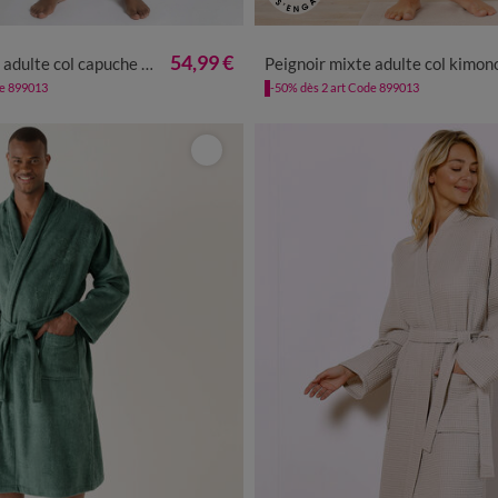
0
42/44
46/48
50/52
54/56
34/36
38/40
42/44
46/48
54,99 €
capuche - éponge bouclette 380 g/m²
Peignoir mixte adulte col kimono - éponge bouclette 380 
de 899013
-50% dès 2 art Code 899013