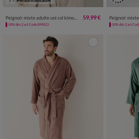
34/36
38/40
42/44
46/48
50/52
54/56
34/36
38/4
59,99 €
Peignoir mixte adulte uni col kimono personnalisé - éponge bouclette 380 g/m²
Peignoir mixte adulte col 
-50% dès 2 art Code 899013
-50% dès 2 art Co