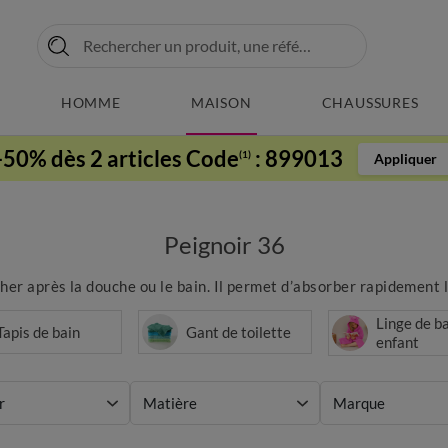
HOMME
MAISON
CHAUSSURES
-50% dès 2 articles Code
:
899013
(1)
Appliquer
Peignoir 36
er après la douche ou le bain. Il permet d’absorber rapidement l’
Linge de b
Tapis de bain
Gant de toilette
enfant
r
Matière
Marque