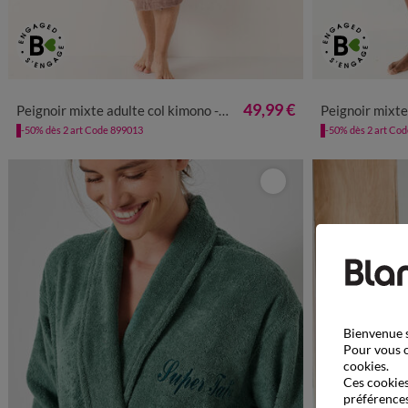
34/36
38/40
42/44
46/48
50/52
54/56
34/36
38/4
49,99 €
Peignoir mixte adulte col kimono - éponge bouclette 380 g/m²
Peignoir mixte adulte col
-50% dès 2 art Code 899013
-50% dès 2 art Co
Bienvenue s
Pour vous o
cookies.
Ces cookies 
préférences