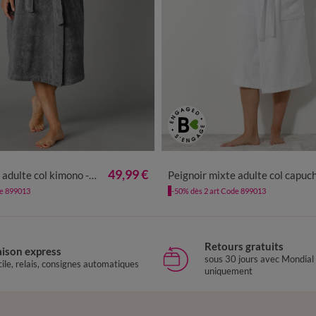
0
42/44
46/48
50/52
54/56
34/36
38/40
42/44
46/48
49,99 €
 kimono - éponge bouclette 380 g/m²
Peignoir mixte adulte col capuche - éponge bouclette 380 
de 899013
-50% dès 2 art Code 899013
Retours gratuits
aison express
sous 30 jours avec Mondial
ile, relais, consignes automatiques
uniquement