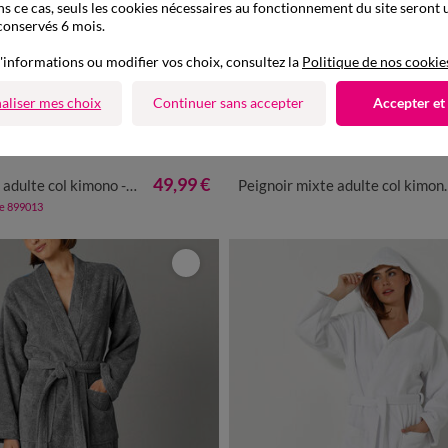
ns ce cas, seuls les cookies nécessaires au fonctionnement du site seront u
conservés 6 mois.
'informations ou modifier vos choix, consultez la
Politique de nos cookie
aliser mes choix
Continuer sans accepter
Accepter et
Nouveau coloris
0
42/44
46/48
50/52
54/56
34/36
38/40
42/44
46/48
49,99 €
 kimono - éponge bouclette 380 g/m²
Peignoir mixte adulte col kimono - éponge bouclette 380 g/m²
de 899013