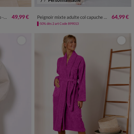
50/52
54/56
34/36
38/40
42/44
46/48
50/52
54/56
49,99 €
64,99 €
g/m²
Peignoir mixte adulte col capuche personnalisé - éponge bouclette 380 g/m²
-50% dès 2 art Code 899013