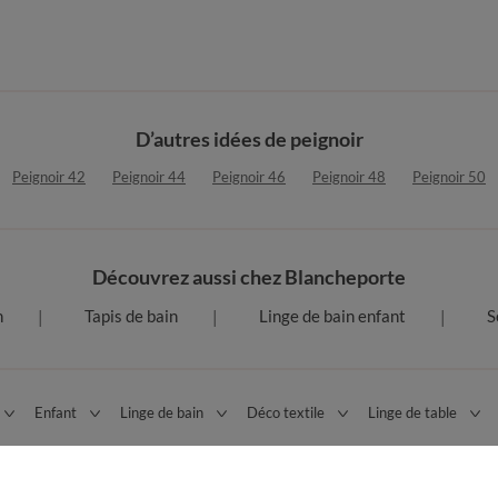
D’autres idées de peignoir
Peignoir 42
Peignoir 44
Peignoir 46
Peignoir 48
Peignoir 50
Découvrez aussi chez Blancheporte
n
Tapis de bain
Linge de bain enfant
S
Enfant
Linge de bain
Déco textile
Linge de table