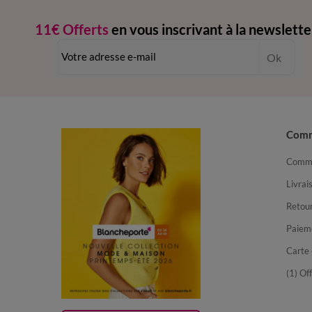
11€ Offerts
en vous inscrivant à la newslette
dès 20€ d’achat
-
conditions dans votre email de confirmation
Ok
Com
Comma
Livrai
Retour
Paiem
Carte 
(1) Of