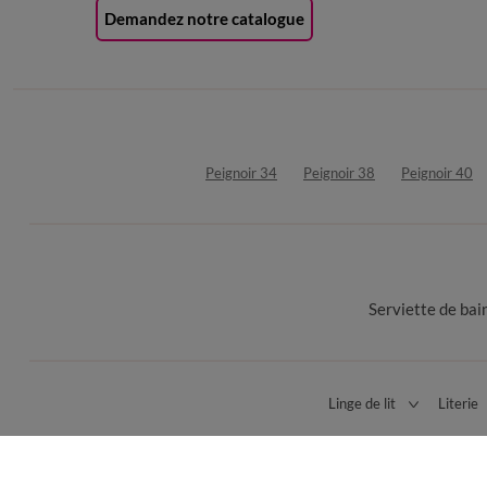
Demandez notre catalogue
Peignoir 34
Peignoir 38
Peignoir 40
Serviette de bai
Linge de lit
Literie