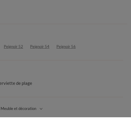
Peignoir 52
Peignoir 54
Peignoir 56
erviette de plage
Meuble et décoration