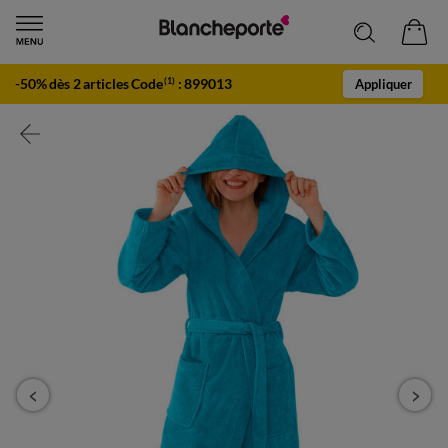
-50% dès 2 articles Code
:
899013
(1)
Appliquer