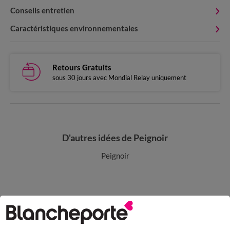
Conseils entretien
Caractéristiques environnementales
Retours Gratuits
sous 30 jours avec Mondial Relay uniquement
D'autres idées de Peignoir
Peignoir
Paiement 100% sécurisé
Payez plus tard ou en plusieurs fois