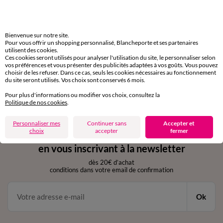
Livraison express
domicile, relais, consignes automatiques
Bienvenue sur notre site.
Pour vous offrir un shopping personnalisé, Blancheporte et ses partenaires
Retours gratuits
utilisent des cookies.
sous 30 jours avec Mondial Relay uniquement
Ces cookies seront utilisés pour analyser l'utilisation du site, le personnaliser selon
vos préférences et vous présenter des publicités adaptées à vos goûts. Vous pouvez
choisir de les refuser. Dans ce cas, seuls les cookies nécessaires au fonctionnement
Service clients
du site seront utilisés. Vos choix sont conservés 6 mois.
par chat et par téléphone
Pour plus d'informations ou modifier vos choix, consultez la
de 8h00 à 20h00 du lundi au samedi
Politique de nos cookies
.
Personnaliser mes
Continuer sans
Accepter et
choix
accepter
fermer
11€ Offerts
en vous inscrivant à la newsletter
dès 20€ d’achat
conditions dans votre email de confirmation
Ok