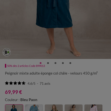
-50% dès 2 articles Code 899013
Peignoir mixte adulte éponge col châle - velours 450 g/m²
4.6
/
5
-
71
avis
69,99 €
Couleur :
Bleu Paon