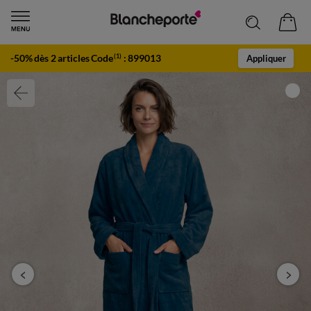
-50% dès 2 articles Code
:
899013
(1)
Appliquer