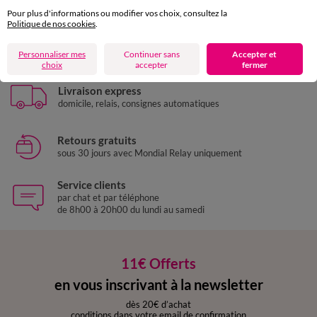
Pour plus d'informations ou modifier vos choix, consultez la
Politique de nos cookies
.
Paiement 100% sécurisé
Payez plus tard ou en plusieurs fois
Personnaliser mes
Continuer sans
Accepter et
choix
accepter
fermer
Livraison express
domicile, relais, consignes automatiques
Retours gratuits
sous 30 jours avec Mondial Relay uniquement
Service clients
par chat et par téléphone
de 8h00 à 20h00 du lundi au samedi
11€ Offerts
en vous inscrivant à la newsletter
dès 20€ d’achat
conditions dans votre email de confirmation