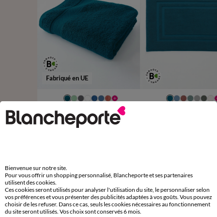
Fabriqué en UE
TAPIS DE BAIN : 50X
TAPIS DE BAIN : 60X
Collection serviettes de bain unies - confort luxe 540g/m²
TAPIS DE BAIN : 70X
9,99 €
à partir de
à partir de
CONTOUR : 50X40
-50% dès 2 art Code 899013
-50% dès 2 art Code 899013
Bienvenue sur notre site.
Pour vous offrir un shopping personnalisé, Blancheporte et ses partenaires
D'autres idées de Peignoir
utilisent des cookies.
Ces cookies seront utilisés pour analyser l'utilisation du site, le personnaliser selon
Peignoir
vos préférences et vous présenter des publicités adaptées à vos goûts. Vous pouvez
choisir de les refuser. Dans ce cas, seuls les cookies nécessaires au fonctionnement
du site seront utilisés. Vos choix sont conservés 6 mois.