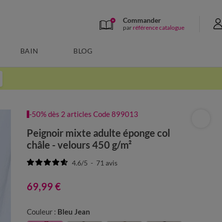
Commander
par
référence catalogue
BAIN
BLOG
-50% dès 2 articles Code 899013
Peignoir mixte adulte éponge col
châle - velours 450 g/m²
4.6
/
5
-
71
avis
69,99 €
Couleur :
Bleu Jean