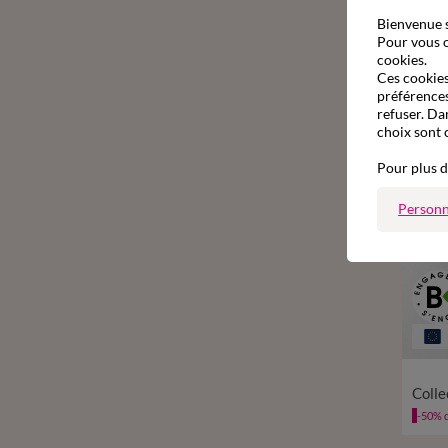
Bienvenue s
Pour vous o
cookies.
Ces cookies 
préférences
refuser. Da
choix sont 
Pour plus d
Personn
-50% d