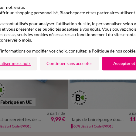
ur notre site.
ffrir un shopping personnalisé, Blancheporte et ses partenaires utilisent
seront utilisés pour analyser l'utilisation du site, le personnaliser selon 
 et vous présenter des publicités adaptées à vos goûts. Vous pouvez chois
ns ce cas, seuls les cookies nécessaires au fonctionnement du site seront u
conservés 6 mois.
'informations ou modifier vos choix, consultez la
Politique de nos cookie
aliser mes choix
Continuer sans accepter
Accepter et
Fabriqué en UE
à partir de
à pa
TAPIS DE BAIN : 50X80CM
9,99 €
11
Collection serviettes de bain unies - confort luxe 540g/m²
Tapis de bain éponge double liteau - éponge 900 g/m²
TAPIS DE BAIN : 60X100CM
ès 2 art Code 899013
-50% dès 2 art Code 899013
TAPIS DE BAIN : 70X120CM