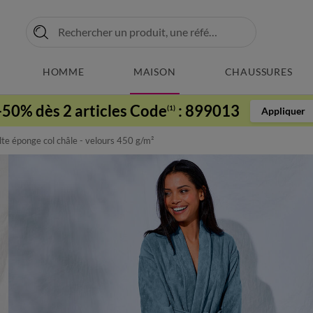
HOMME
MAISON
CHAUSSURES
-50% dès 2 articles Code
:
899013
(1)
Appliquer
te éponge col châle - velours 450 g/m²