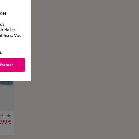
 des
vos
ir de les
tilisés. Vos
s
.
 fermer
rtir de
,99 €