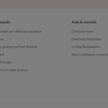
mande
Aide & conseils
nder par référence catalogue
Contactez-nous
son
Questions fréquentes
s gratuits en Point Relais®
Le blog Blancheporte
ent
Nos e-catalogues à consul
4 Etoiles
fres et codes promos