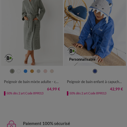
Personnalisable
34/36
38/40
42/44
46/48
2/4 ANS
6/8 ANS
10/12 ANS
50/52
54/56
Peignoir de bain mixte adulte - coton nid d'abeille 230 g/m²
Peignoir de bain enfant à capuche requin personnalisable - 340g/m²
64,99 €
42,99 €
-50% dès 2 art Code 899013
-50% dès 2 art Code 899013
Paiement 100% sécurisé