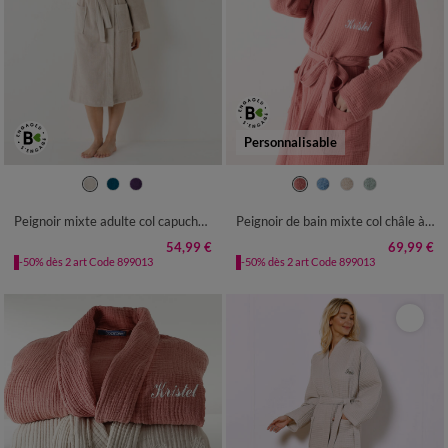
Personnalisable
34/36
38/40
42/44
46/48
34/36
38/40
42/44
46/48
50/52
54/56
50/52
54/56
Peignoir mixte adulte col capuche "sèche-vite"
Peignoir de bain mixte col châle à personnaliser - triple gaze de coton
54,99 €
69,99 €
-50% dès 2 art Code 899013
-50% dès 2 art Code 899013