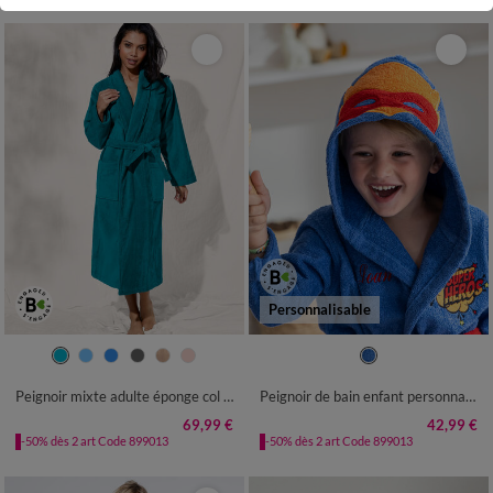
Personnalisable
34/36
38/40
42/44
46/48
2/4 ANS
6/8 ANS
10/12 ANS
50/52
54/56
Peignoir mixte adulte éponge col châle - velours 450 g/m²
Peignoir de bain enfant personnalisable super-héros à capuche
69,99 €
42,99 €
-50% dès 2 art Code 899013
-50% dès 2 art Code 899013