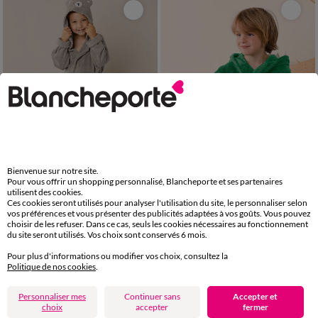
Bienvenue sur notre site.
Personnalisable
Pour vous offrir un shopping personnalisé, Blancheporte et ses partenaires
utilisent des cookies.
Ces cookies seront utilisés pour analyser l'utilisation du site, le personnaliser selon
2/4 ANS
6/8 ANS
10/12 ANS
2/4 ANS
6/8 ANS
10/12 ANS
vos préférences et vous présenter des publicités adaptées à vos goûts. Vous pouvez
choisir de les refuser. Dans ce cas, seuls les cookies nécessaires au fonctionnement
Peignoir de bain enfant ourson à capuche éponge coton - 340 g/m²
Peignoir de bain enfant à capuche dinosaure microfibre, à personnaliser
du site seront utilisés. Vos choix sont conservés 6 mois.
36,99 €
35,99 €
Pour plus d'informations ou modifier vos choix, consultez la
-50% dès 2 art Code 899013
-50% dès 2 art Code 899013
Politique de nos cookies
.
Personnaliser mes
Continuer sans
Accepter et
-50% dès 2 articles Code
:
899013
(1)
Appliquer
choix
accepter
fermer