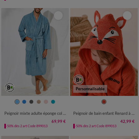
Personnalisable
34/36
38/40
42/44
46/48
2/4 ANS
6/8 ANS
10/12 ANS
50/52
54/56
Peignoir mixte adulte éponge col châle - velours 450 g/m²
Peignoir de bain enfant Renard à capuche, à personnaliser - éponge bouclette 340 g/m²
69,99 €
42,99 €
-50% dès 2 art Code 899013
-50% dès 2 art Code 899013