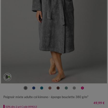
34/36
38/40
42/44
46/48
50/52
54/56
Peignoir mixte adulte col kimono - éponge bouclette 380 g/m²
49,99 €
-50% dès 2 art Code 899013