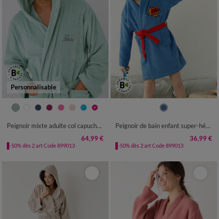
Personnalisable
34/36
38/40
42/44
46/48
2/4 ANS
6/8 ANS
10/12 ANS
50/52
54/56
Peignoir mixte adulte col capuche personnalisé - éponge bouclette 380 g/m²
Peignoir de bain enfant super-héros à capuche éponge coton - 340g/m²
64,99 €
36,99 €
-50% dès 2 art Code 899013
-50% dès 2 art Code 899013