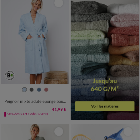
34/36
38/40
42/44
46/48
50/52
54/56
Peignoir mixte adute éponge bouclette 1er prix
41,99 €
-50% dès 2 art Code 899013