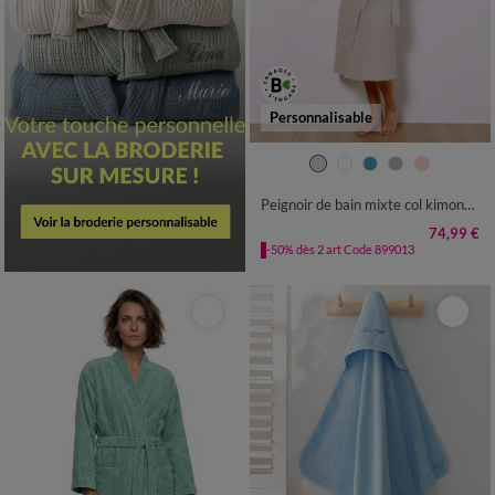
Personnalisable
34/36
38/40
42/44
46/48
50/52
54/56
Peignoir de bain mixte col kimono à personnaliser - coton nid d'abeille 240 g/m²
74,99 €
-50% dès 2 art Code 899013