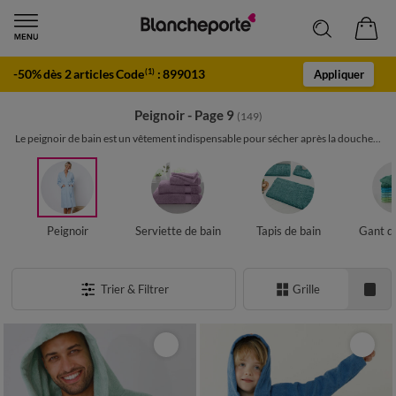
-50% dès 2 articles Code
:
899013
(1)
Appliquer
Peignoir - Page 9
(149)
Le peignoir de bain est un vêtement indispensable pour sécher après la douche...
Peignoir
Serviette de bain
Tapis de bain
Gant de
Trier & Filtrer
Grille