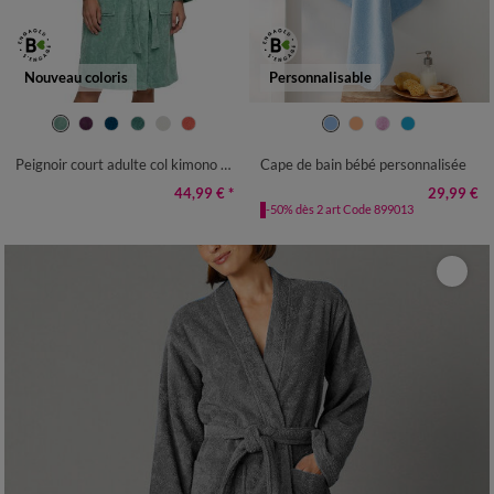
Nouveau coloris
Personnalisable
34/36
38/40
42/44
46/48
CAPE DE BAIN : 80X80CM
50/52
54/56
Peignoir court adulte col kimono - éponge bouclette 380 g/m²
Cape de bain bébé personnalisée
44,99 €
*
29,99 €
-50% dès 2 art Code 899013