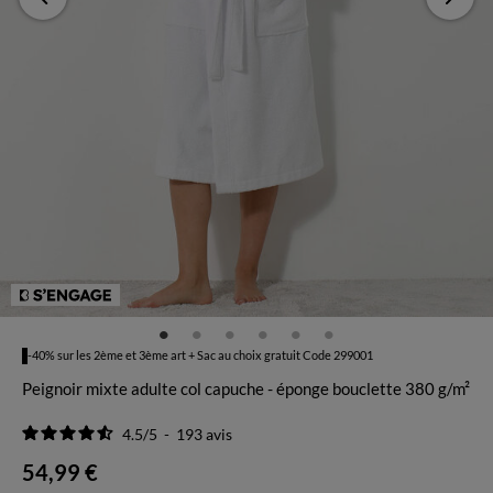
-40% sur les 2ème et 3ème art + Sac au choix gratuit Code 299001
Peignoir mixte adulte col capuche - éponge bouclette 380 g/m²
4.5
/
5
-
193
avis
54,99 €