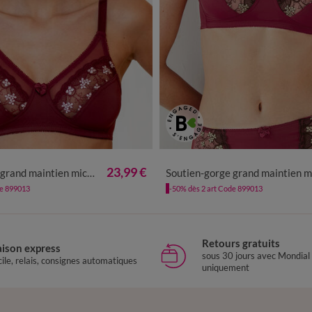
23,99 €
 microfibre Caminata - sans armatures
Soutien-gorge grand maintien microfibre Caminata - sans armat
de 899013
-50% dès 2 art Code 899013
Retours gratuits
aison express
sous 30 jours avec Mondial
ile, relais, consignes automatiques
uniquement