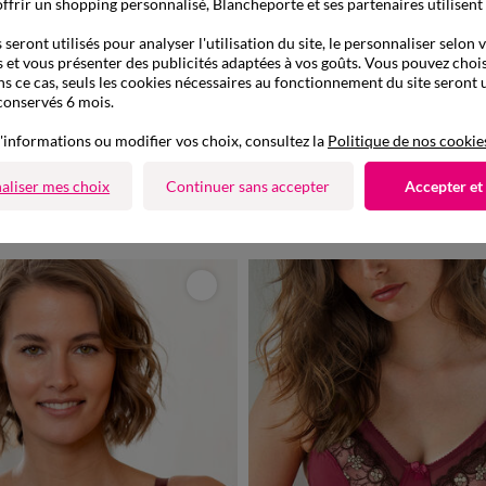
ffrir un shopping personnalisé, Blancheporte et ses partenaires utilisent
seront utilisés pour analyser l'utilisation du site, le personnaliser selon 
 et vous présenter des publicités adaptées à vos goûts. Vous pouvez chois
ns ce cas, seuls les cookies nécessaires au fonctionnement du site seront u
conservés 6 mois.
'informations ou modifier vos choix, consultez la
Politique de nos cookie
aliser mes choix
Continuer sans accepter
Accepter et
31,99 €
n en coton stretch - sans armatures
Soutien-gorge à ouverture devant - sans armatu
de 899013
-50% dès 2 art Code 899013