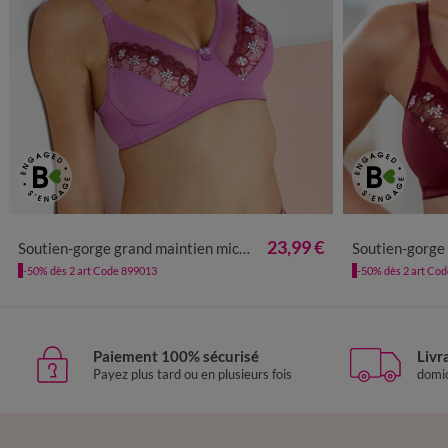
23,99 €
Soutien-gorge grand maintien microfibre Caminata - sans armatures
Soutien-gorge grand maintien
-50% dès 2 art Code 899013
-50% dès 2 art Co
Paiement 100% sécurisé
Livr
Payez plus tard ou en plusieurs fois
domic