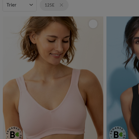
Trier
125E