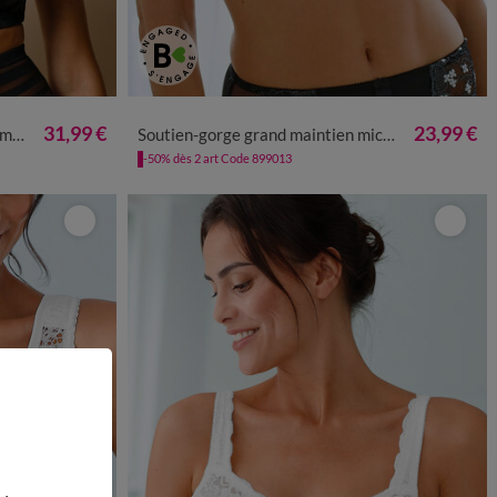
31,99 €
23,99 €
nse
Soutien-gorge grand maintien microfibre Caminata - sans armatures
-50% dès 2 art Code 899013