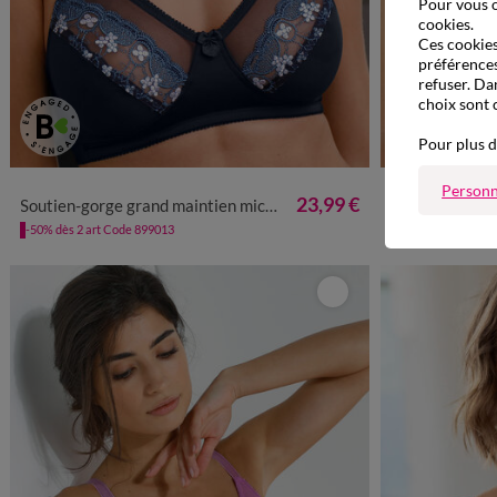
Pour vous o
cookies.
Ces cookies 
préférences
refuser. Da
choix sont 
Pour plus d
Personn
23,99 €
Soutien-gorge grand maintien microfibre Caminata - sans armatures
Soutien-gorge grand maintie
-50% dès 2 art Code 899013
-50% dès 2 art Co