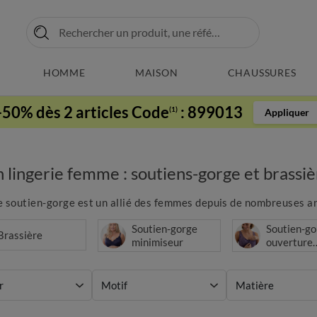
HOMME
MAISON
CHAUSSURES
-50% dès 2 articles Code
:
899013
(1)
Appliquer
n lingerie femme : soutiens-gorge et brassi
 le soutien-gorge est un allié des femmes depuis de nombreuses ann
Soutien-gorge
Soutien-go
Brassière
minimiseur
ouverture
devant
r
Motif
Matière