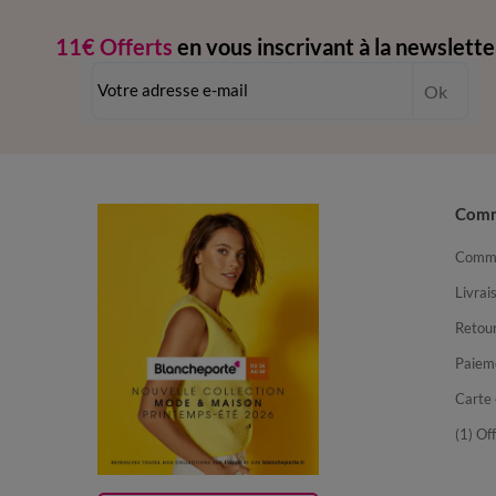
11€ Offerts
en vous inscrivant à la newslette
dès 20€ d’achat
-
conditions dans votre email de confirmation
Ok
Com
Comma
Livrai
Retour
Paiem
Carte 
(1) Of