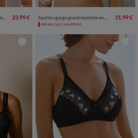
23,99 €
31,99 €
ures
Soutien-gorge grand maintien en coton stretch - sans armatures
-50% dès 2 art Code 899013