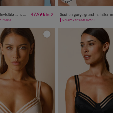
47,99 €
ans armatures - lot de 2
Soutien-gorge grand maintien microfibre Caminata - sans armat
les 2
de 899013
-50% dès 2 art Code 899013