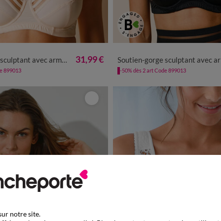
31,99 €
avec armatures - maintien intense
Soutien-gorge sculptant avec armatures - maintien inte
de 899013
-50% dès 2 art Code 899013
ur notre site.