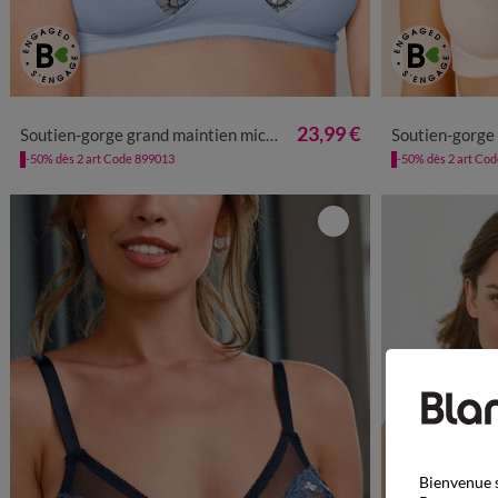
23,99 €
Soutien-gorge grand maintien microfibre Caminata - sans armatures
Soutien-gorge sculptant 
-50% dès 2 art Code 899013
-50% dès 2 art Co
Bienvenue s