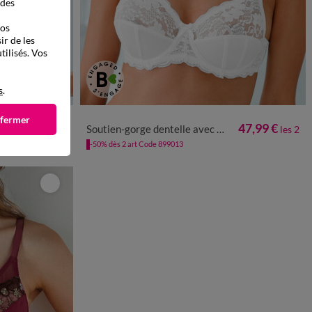
 des
vos
ir de les
tilisés. Vos
s
.
 fermer
31,99 €
47,99 €
res
Soutien-gorge dentelle avec armatures Avila - lot de 2
les 2
-50% dès 2 art Code 899013