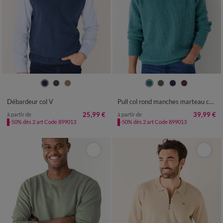
S
M
L
XL
XXL
3XL
4XL
S
M
L
XL
XXL
3XL
4XL
Débardeur col V
Pull col rond manches marteau côtes anglaises 30% laine
25,99 €
39,99 €
à partir de
à partir de
-50% dès 2 art Code 899013
-50% dès 2 art Code 899013