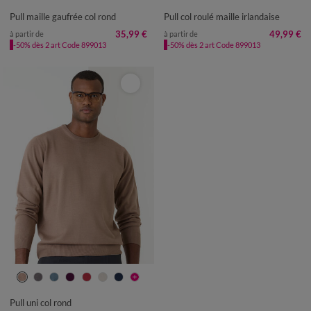
Pull maille gaufrée col rond
Pull col roulé maille irlandaise
35,99 €
49,99 €
à partir de
à partir de
-50% dès 2 art Code 899013
-50% dès 2 art Code 899013
S
M
L
XL
XXL
3XL
4XL
Pull uni col rond