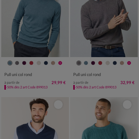
S
M
L
XL
XXL
3XL
4XL
S
M
L
XL
XXL
3XL
4XL
Pull uni col rond
Pull uni col rond
29,99 €
32,99 €
à partir de
à partir de
-50% dès 2 art Code 899013
-50% dès 2 art Code 899013