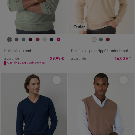
Outlet
S
M
L
XL
XXL
3XL
4XL
M
L
XL
XXL
3XL
4XL
Pull uni col rond
Pull fin col polo zippé broderie poitrine
29,99 €
16,00 €
*
à partir de
à partir de
-50% dès 2 art Code 899013