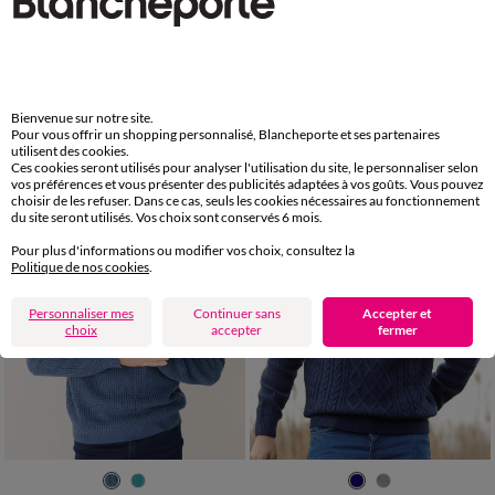
S
M
L
XL
XXL
3XL
4XL
S
M
L
XL
XXL
3XL
4XL
Pull uni col V
Pull col camionneur côte anglaise 30% laine
32,99 €
45,99 €
*
à partir de
à partir de
-50% dès 2 art Code 899013
Bienvenue sur notre site.
Pour vous offrir un shopping personnalisé, Blancheporte et ses partenaires
utilisent des cookies.
Ces cookies seront utilisés pour analyser l'utilisation du site, le personnaliser selon
vos préférences et vous présenter des publicités adaptées à vos goûts. Vous pouvez
choisir de les refuser. Dans ce cas, seuls les cookies nécessaires au fonctionnement
du site seront utilisés. Vos choix sont conservés 6 mois.
Pour plus d'informations ou modifier vos choix, consultez la
Politique de nos cookies
.
Personnaliser mes
Continuer sans
Accepter et
choix
accepter
fermer
M
L
XL
XXL
3XL
4XL
M
L
XL
XXL
3XL