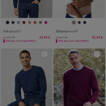
S
M
L
XL
XXL
3XL
4XL
S
M
L
XL
XXL
3XL
4XL
Pull uni col V
Débardeur col V
29,99 €
25,99 €
à partir de
à partir de
-50% dès 2 art Code 899013
-50% dès 2 art Code 899013