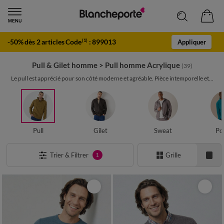
-50% dès 2 articles Code
:
899013
(1)
Appliquer
Pull & Gilet homme
>
Pull homme Acrylique
(39)
Le pull est apprécié pour son côté moderne et agréable. Pièce intemporelle et...
Pull
Gilet
Sweat
Po
Trier & Filtrer
Grille
1