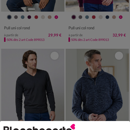
S
M
L
XL
XXL
3XL
4XL
S
M
L
XL
XXL
3XL
4XL
Pull uni col rond
Pull uni col rond
29,99 €
32,99 €
à partir de
à partir de
-50% dès 2 art Code 899013
-50% dès 2 art Code 899013