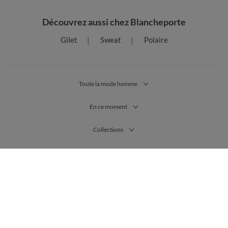
Découvrez aussi chez Blancheporte
Gilet
Sweat
Polaire
Toute la mode homme
En ce moment
Collections